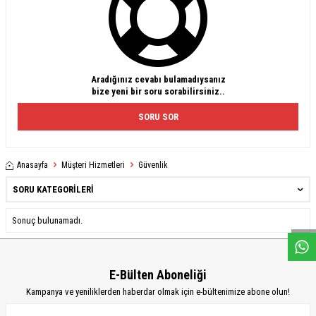
Aradığınız cevabı bulamadıysanız
bize yeni bir soru sorabilirsiniz..
SORU SOR
Anasayfa
Müşteri Hizmetleri
Güvenlik
SORU KATEGORILERI
W
h
a
s
a
p
p
D
e
s
e
H
a
t
t
Sonuç bulunamadı.
E-Bülten Aboneliği
Kampanya ve yeniliklerden haberdar olmak için e-bültenimize abone olun!