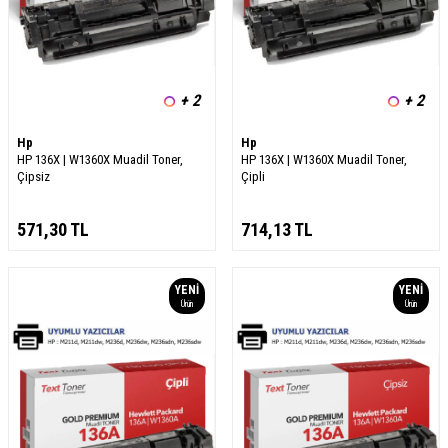
+ 2
+ 2
Hp
Hp
HP 136X | W1360X Muadil Toner,
HP 136X | W1360X Muadil Toner,
Çipsiz
Çipli
571,30
TL
714,13
TL
YENI
YENI
Ürün
Ürün