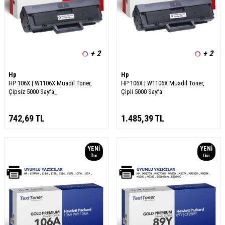
+ 2
+ 2
Hp
Hp
HP 106X | W1106X Muadil Toner,
HP 106X | W1106X Muadil Toner,
Çipsiz 5000 Sayfa_
Çipli 5000 Sayfa
742,69
TL
1.485,39
TL
YENI
YENI
Ürün
Ürün