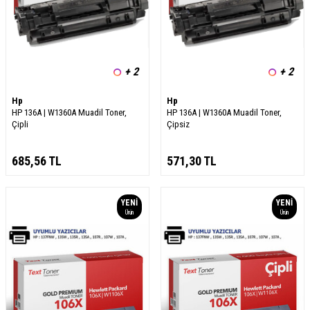
+ 2
+ 2
Hp
Hp
HP 136A | W1360A Muadil Toner,
HP 136A | W1360A Muadil Toner,
Çipli
Çipsiz
685,56
TL
571,30
TL
YENI
YENI
Ürün
Ürün