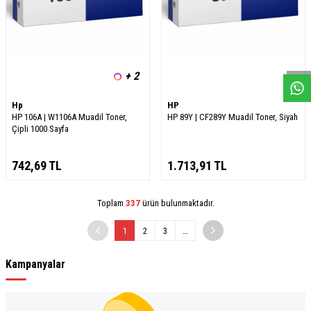
W
h
a
s
a
p
p
D
e
s
e
H
a
t
t
+ 2
Hp
HP
HP 106A | W1106A Muadil Toner,
HP 89Y | CF289Y Muadil Toner, Siyah
Çipli 1000 Sayfa
742,69
TL
1.713,91
TL
Toplam
337
ürün bulunmaktadır.
1
2
3
…
Kampanyalar