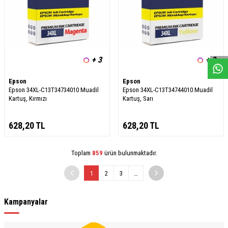
W
h
a
s
a
p
p
D
e
s
e
H
a
t
t
+ 3
+ 3
Epson
Epson
Epson 34XL-C13T34734010 Muadil
Epson 34XL-C13T34744010 Muadil
Kartuş, Kırmızı
Kartuş, Sarı
628,20
TL
628,20
TL
Toplam
859
ürün bulunmaktadır.
1
2
3
…
Kampanyalar