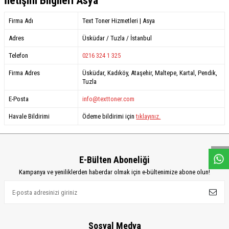
İletişim Bilgileri Asya
Firma Adı
Text Toner Hizmetleri | Asya
Adres
Üsküdar / Tuzla / İstanbul
Telefon
0216 324 1 325
Firma Adres
Üsküdar, Kadıköy, Ataşehir, Maltepe, Kartal, Pendik,
Tuzla
E-Posta
info@texttoner.com
Havale Bildirimi
Ödeme bildirimi için
tıklayınız.
W
h
a
s
a
p
p
D
e
s
e
H
a
t
t
E-Bülten Aboneliği
Kampanya ve yeniliklerden haberdar olmak için e-bültenimize abone olun!
Sosyal Medya