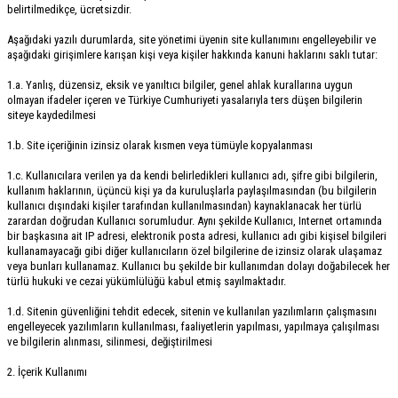
belirtilmedikçe, ücretsizdir.
Aşağıdaki yazılı durumlarda, site yönetimi üyenin site kullanımını engelleyebilir ve
aşağıdaki girişimlere karışan kişi veya kişiler hakkında kanuni haklarını saklı tutar:
1.a. Yanlış, düzensiz, eksik ve yanıltıcı bilgiler, genel ahlak kurallarına uygun
olmayan ifadeler içeren ve Türkiye Cumhuriyeti yasalarıyla ters düşen bilgilerin
siteye kaydedilmesi
1.b. Site içeriğinin izinsiz olarak kısmen veya tümüyle kopyalanması
1.c. Kullanıcılara verilen ya da kendi belirledikleri kullanıcı adı, şifre gibi bilgilerin,
kullanım haklarının, üçüncü kişi ya da kuruluşlarla paylaşılmasından (bu bilgilerin
kullanıcı dışındaki kişiler tarafından kullanılmasından) kaynaklanacak her türlü
zarardan doğrudan Kullanıcı sorumludur. Aynı şekilde Kullanıcı, Internet ortamında
bir başkasına ait IP adresi, elektronik posta adresi, kullanıcı adı gibi kişisel bilgileri
kullanamayacağı gibi diğer kullanıcıların özel bilgilerine de izinsiz olarak ulaşamaz
veya bunları kullanamaz. Kullanıcı bu şekilde bir kullanımdan dolayı doğabilecek her
türlü hukuki ve cezai yükümlülüğü kabul etmiş sayılmaktadır.
1.d. Sitenin güvenliğini tehdit edecek, sitenin ve kullanılan yazılımların çalışmasını
engelleyecek yazılımların kullanılması, faaliyetlerin yapılması, yapılmaya çalışılması
ve bilgilerin alınması, silinmesi, değiştirilmesi
2. İçerik Kullanımı