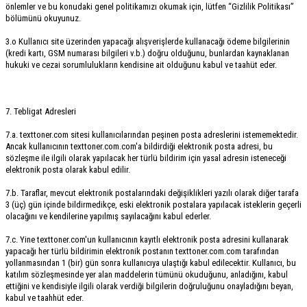
önlemler ve bu konudaki genel politikamızı okumak için, lütfen “Gizlilik Politikası”
bölümünü okuyunuz.
3.o Kullanıcı site üzerinden yapacağı alışverişlerde kullanacağı ödeme bilgilerinin
(kredi kartı, GSM numarası bilgileri v.b.) doğru olduğunu, bunlardan kaynaklanan
hukuki ve cezai sorumlulukların kendisine ait olduğunu kabul ve taahüt eder.
7. Tebligat Adresleri
7.a. texttoner.com sitesi kullanıcılarından peşinen posta adreslerini istememektedir.
Ancak kullanıcının texttoner.com.com'a bildirdiği elektronik posta adresi, bu
sözleşme ile ilgili olarak yapılacak her türlü bildirim için yasal adresin isteneceği
elektronik posta olarak kabul edilir.
7.b. Taraflar, mevcut elektronik postalarındaki değişiklikleri yazılı olarak diğer tarafa
3 (üç) gün içinde bildirmedikçe, eski elektronik postalara yapılacak isteklerin geçerli
olacağını ve kendilerine yapılmış sayılacağını kabul ederler.
7.c. Yine texttoner.com'un kullanıcının kayıtlı elektronik posta adresini kullanarak
yapacağı her türlü bildirimin elektronik postanın texttoner.com.com tarafından
yollanmasından 1 (bir) gün sonra kullanıcıya ulaştığı kabul edilecektir. Kullanıcı, bu
katılım sözleşmesinde yer alan maddelerin tümünü okuduğunu, anladığını, kabul
ettiğini ve kendisiyle ilgili olarak verdiği bilgilerin doğruluğunu onayladığını beyan,
kabul ve taahhüt eder.