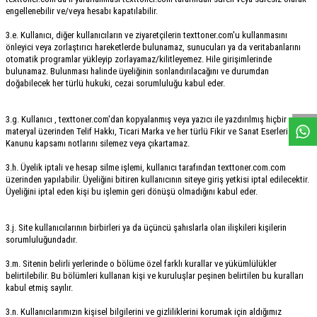
engellenebilir ve/veya hesabı kapatılabilir.
3.e. Kullanıcı, diğer kullanıcıların ve ziyaretçilerin texttoner.com'u kullanmasını
önleyici veya zorlaştırıcı hareketlerde bulunamaz, sunucuları ya da veritabanlarını
otomatik programlar yükleyip zorlayamaz/kilitleyemez. Hile girişimlerinde
bulunamaz. Bulunması halinde üyeliğinin sonlandırılacağını ve durumdan
W
h
a
s
a
p
p
D
e
s
e
H
a
t
t
doğabilecek her türlü hukuki, cezai sorumluluğu kabul eder.
3.g. Kullanıcı , texttoner.com'dan kopyalanmış veya yazıcı ile yazdırılmış hiçbir
materyal üzerinden Telif Hakkı, Ticari Marka ve her türlü Fikir ve Sanat Eserleri
Kanunu kapsamı notlarını silemez veya çıkartamaz.
3.h. Üyelik iptali ve hesap silme işlemi, kullanıcı tarafından texttoner.com.com
üzerinden yapılabilir. Üyeliğini bitiren kullanıcının siteye giriş yetkisi iptal edilecektir.
Üyeliğini iptal eden kişi bu işlemin geri dönüşü olmadığını kabul eder.
3.j. Site kullanıcılarının birbirleri ya da üçüncü şahıslarla olan ilişkileri kişilerin
sorumluluğundadır.
3.m. Sitenin belirli yerlerinde o bölüme özel farklı kurallar ve yükümlülükler
belirtilebilir. Bu bölümleri kullanan kişi ve kuruluşlar peşinen belirtilen bu kuralları
kabul etmiş sayılır.
3.n. Kullanıcılarımızın kişisel bilgilerini ve gizliliklerini korumak için aldığımız