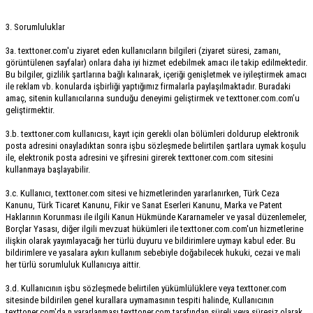
3. Sorumluluklar
3a. texttoner.com'u ziyaret eden kullanıcıların bilgileri (ziyaret süresi, zamanı,
görüntülenen sayfalar) onlara daha iyi hizmet edebilmek amacı ile takip edilmektedir.
Bu bilgiler, gizlilik şartlarına bağlı kalınarak, içeriği genişletmek ve iyileştirmek amacı
ile reklam vb. konularda işbirliği yaptığımız firmalarla paylaşılmaktadır. Buradaki
amaç, sitenin kullanıcılarına sunduğu deneyimi geliştirmek ve texttoner.com.com’u
geliştirmektir.
3.b. texttoner.com kullanıcısı, kayıt için gerekli olan bölümleri doldurup elektronik
posta adresini onayladıktan sonra işbu sözleşmede belirtilen şartlara uymak koşulu
ile, elektronik posta adresini ve şifresini girerek texttoner.com.com sitesini
kullanmaya başlayabilir.
3.c. Kullanıcı, texttoner.com sitesi ve hizmetlerinden yararlanırken, Türk Ceza
Kanunu, Türk Ticaret Kanunu, Fikir ve Sanat Eserleri Kanunu, Marka ve Patent
Haklarının Korunması ile ilgili Kanun Hükmünde Kararnameler ve yasal düzenlemeler,
Borçlar Yasası, diğer ilgili mevzuat hükümleri ile texttoner.com.com'un hizmetlerine
ilişkin olarak yayımlayacağı her türlü duyuru ve bildirimlere uymayı kabul eder. Bu
bildirimlere ve yasalara aykırı kullanım sebebiyle doğabilecek hukuki, cezai ve mali
her türlü sorumluluk Kullanıcıya aittir.
3.d. Kullanıcının işbu sözleşmede belirtilen yükümlülüklere veya texttoner.com
sitesinde bildirilen genel kurallara uymamasının tespiti halinde, Kullanıcının
texttoner.com'da n yararlanması texttoner.com tarafından süreli veya süresiz olarak