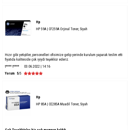
Hp
HP 59A | CF259A Orjinal Toner, Siyah
Hızır gibi yetiştiler, personelleri ofisimize gelip yerinde kurulum yaparak teslim etti
fiyatıda kaliteside çok iyiydi teşekkür ederiz.
t**** t****
03.06.2022 | 14:16
Yorum
5
/5
Hp
HP 85A | CE285A Muadil Toner, Siyah
Çok Teşekkürler biz çok memnun kaldık