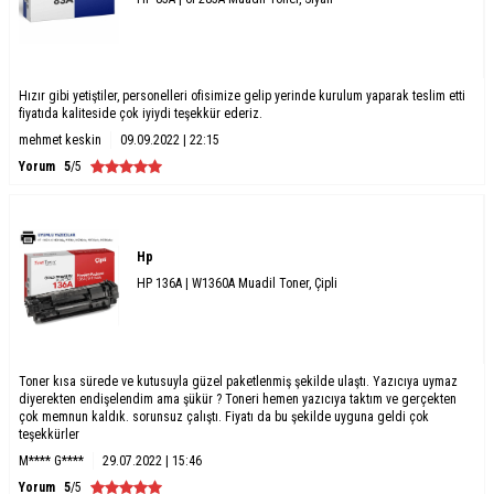
Hızır gibi yetiştiler, personelleri ofisimize gelip yerinde kurulum yaparak teslim etti
fiyatıda kaliteside çok iyiydi teşekkür ederiz.
mehmet keskin
09.09.2022 | 22:15
Yorum
5
/5
Hp
HP 136A | W1360A Muadil Toner, Çipli
Toner kısa sürede ve kutusuyla güzel paketlenmiş şekilde ulaştı. Yazıcıya uymaz
diyerekten endişelendim ama şükür ? Toneri hemen yazıcıya taktım ve gerçekten
çok memnun kaldık. sorunsuz çalıştı. Fiyatı da bu şekilde uyguna geldi çok
teşekkürler
M**** G****
29.07.2022 | 15:46
Yorum
5
/5