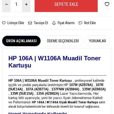
SEPETE EKLE
Listeye Ekle
Tavsiye Et
Fiyat Alarmı
Not Ekle
ÜRÜN AÇIKLAMASI
ÖDEME SEÇENEKLERI
YORUMLAR
HP 106A | W1106A
Muadil Toner
Kartuşu
_______________________________________________________
HP 106A | W1106A Muadil Toner Kartuşu
, profesyonel kalitede
işçilik ve yedek parçalarla üretilmiştir.
HP
107W (4ZB78A)
,
107R
(5UE14A)
,
107A (4ZB77A)
,
137FNW (4ZB84A)
,
135W (4ZB83A)
,
135R (5UE15A)
,
135A (4ZB82A)
Lazer Yazıcılarınızda, Her
kartuş bitti uyarısıyla, yeni bir yazıcı fiyatı ödemektense Kaliteli
ve Peformanslı
HP 106A | W1106A
Siyah Muadil Toner Kartuşu
satın
alarak bütçe kaleminizde her defasında önemli bir tasarruf sağlarsınız.
Hangi Yazıcılarda Kullanılır