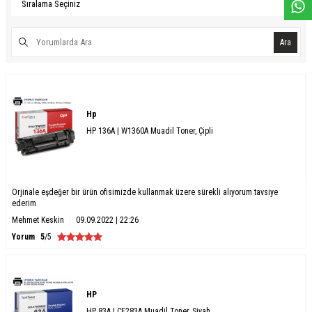
Ara
Hp
HP 136A | W1360A Muadil Toner, Çipli
Orjinale eşdeğer bir ürün ofisimizde kullanmak üzere sürekli alıyorum tavsiye
ederim
Mehmet Keskin
09.09.2022 | 22:26
Yorum
5
/5
HP
HP 83A | CF283A Muadil Toner, Siyah