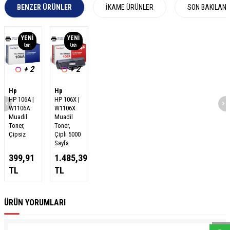
BENZER ÜRÜNLER
İKAME ÜRÜNLER
SON BAKILAN
YENI
YENI
Ürün
Ürün
+ 2
+ 2
Hp
Hp
HP 106A |
HP 106X |
W1106A
W1106X
Muadil
Muadil
Toner,
Toner,
Çipsiz
Çipli 5000
Sayfa
399,91
1.485,39
TL
TL
W
h
a
s
a
p
p
D
e
s
e
H
a
t
t
ÜRÜN YORUMLARI