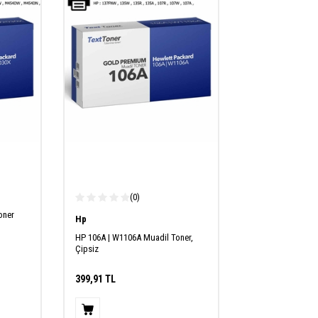
(0)
oner
Hp
HP 106A | W1106A Muadil Toner,
Çipsiz
399,91
TL