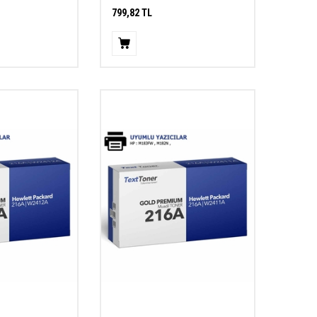
799,82
TL