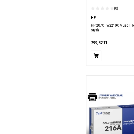
(0)
HP
HP 207X | W2210X Muadil To
Siyah
799,82
TL