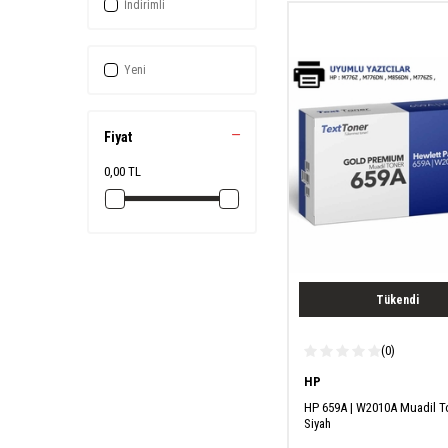
İndirimli
Yeni
Fiyat
0,00 TL
Tükendi
(0)
HP
HP 659A | W2010A Muadil To
Siyah