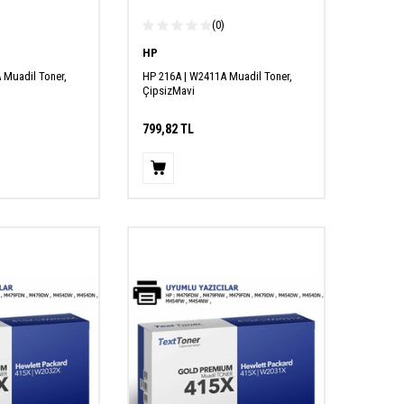
(0)
HP
 Muadil Toner,
HP 216A | W2411A Muadil Toner,
ÇipsizMavi
799,82
TL