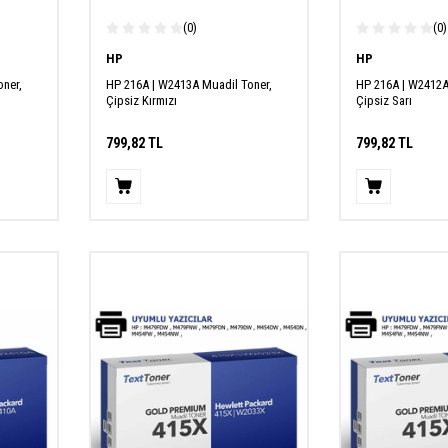
(0)
(0)
HP
HP
ner,
HP 216A | W2413A Muadil Toner,
HP 216A | W2412A
Çipsiz Kırmızı
Çipsiz Sarı
799,82
TL
799,82
TL