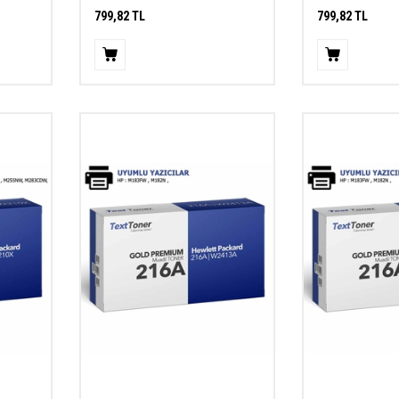
799,82
TL
799,82
TL