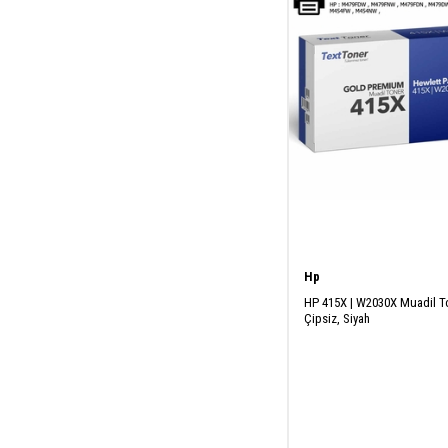
Hp
HP 415X | W2030X Muadil T
Çipsiz, Siyah