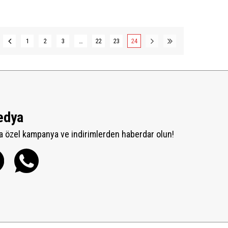
1
2
3
…
22
23
24
edya
 özel kampanya ve indirimlerden haberdar olun!