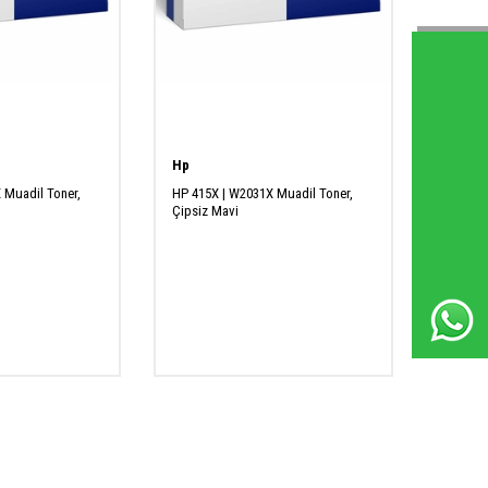
Whatsapp Destek Hattı
Hp
 Muadil Toner,
HP 415X | W2031X Muadil Toner,
Çipsiz Mavi