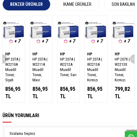
BENZER ÜRÜNLER
İKAME ÜRÜNLER
SON BAKILAN
+ 7
+ 7
+ 7
+ 7
+ 7
HP
HP
HP
HP
HP
HP 207A |
HP 207A |
HP 207A |
HP 207A |
HP 207X |
W2210A
W2211A
W2212A
W2213A
W2213X
Muadil
Muadil
Muadil
Muadil
Muadil
Toner,
Toner,
Toner, Sarı
Toner,
Toner,
Siyah
Mavi
Kırmızı
Kırmızı
856,95
856,95
856,95
856,95
799,82
TL
TL
TL
TL
TL
W
h
a
s
a
p
p
D
e
s
e
H
a
t
t
ÜRÜN YORUMLARI