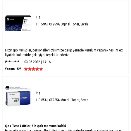
Hp
HP 59A | CF259A Orjinal Toner, Siyah
Hızır gibi yetiştiler, personelleri ofisimize gelip yerinde kurulum yaparak teslim etti
fiyatıda kaliteside çok iyiydi teşekkür ederiz.
t**** t****
03.06.2022 | 14:16
Yorum
5
/5
Hp
HP 85A | CE285A Muadil Toner, Siyah
Çok Teşekkürler biz çok memnun kaldık
Hızır gibi yetiştiler, personelleri ofisimize gelip yerinde kurulum yaparak teslim etti