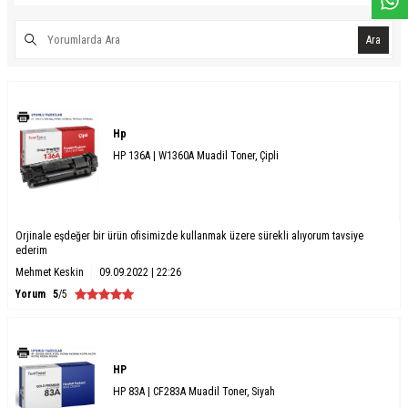
Ara
Hp
HP 136A | W1360A Muadil Toner, Çipli
Orjinale eşdeğer bir ürün ofisimizde kullanmak üzere sürekli alıyorum tavsiye
ederim
Mehmet Keskin
09.09.2022 | 22:26
Yorum
5
/5
HP
HP 83A | CF283A Muadil Toner, Siyah