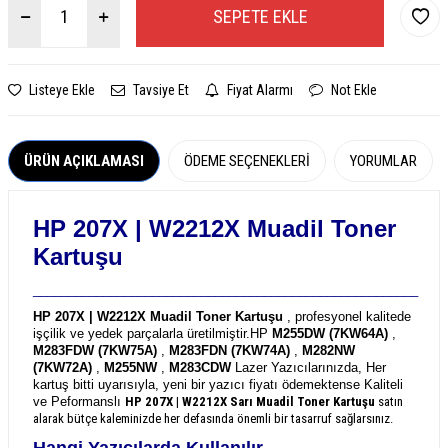
SEPETE EKLE
Listeye Ekle
Tavsiye Et
Fiyat Alarmı
Not Ekle
ÜRÜN AÇIKLAMASI
ÖDEME SEÇENEKLERI
YORUMLAR
HP 207X | W2212X
Muadil Toner
Kartuşu
_______________________________________________________
HP 207X | W2212X Muadil Toner Kartuşu
, profesyonel kalitede
işçilik ve yedek parçalarla üretilmiştir.
HP
M255DW (7KW64A)
,
M283FDW (7KW75A)
,
M283FDN (7KW74A)
,
M282NW
(7KW72A)
,
M255NW
,
M283CDW
Lazer Yazıcılarınızda, Her
kartuş bitti uyarısıyla, yeni bir yazıcı fiyatı ödemektense Kaliteli
ve Peformanslı
HP 207X | W2212X
Sarı Muadil Toner Kartuşu
satın
alarak bütçe kaleminizde her defasında önemli bir tasarruf sağlarsınız.
Hangi Yazıcılarda Kullanılır