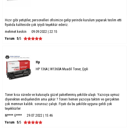
Hızır gibi yetiştiler, personelleri ofisimize gelip yerinde kurulum yaparak teslim etti
fiyatıda kaliteside çok iyiydi teşekkür ederiz.
mehmet keskin
09.09.2022 | 22:15
Yorum
5
/5
Hp
HP 136A | W1360A Muadil Toner, Çipli
Toner kısa sürede ve kutusuyla güzel paketlenmiş şekilde ulaştı. Yazıcıya uymaz
diyerekten endişelendim ama şükür ? Toneri hemen yazıcıya taktım ve gerçekten
çok memnun kaldık. sorunsuz çalıştı. Fiyatı da bu şekilde uyguna geldi çok
teşekkürler
M**** G****
29.07.2022 | 15:46
Yorum
5
/5