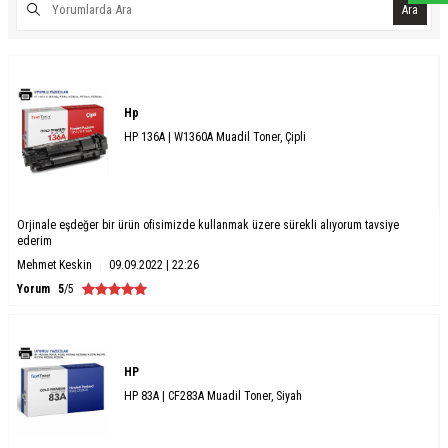
Ara
Hp
HP 136A | W1360A Muadil Toner, Çipli
Orjinale eşdeğer bir ürün ofisimizde kullanmak üzere sürekli alıyorum tavsiye
ederim
Mehmet Keskin
09.09.2022 | 22:26
Yorum
5
/5
HP
HP 83A | CF283A Muadil Toner, Siyah