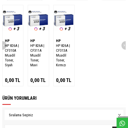
+ 3
+ 3
+ 3
HP
HP
HP
HP 826A |
HP 826A |
HP 826A |
CF310A
CF311A
CF313A
Muadil
Muadil
Muadil
Toner,
Toner,
Toner,
Siyah
Mavi
Kırmızı
0,00
TL
0,00
TL
0,00
TL
ÜRÜN YORUMLARI
W
h
a
s
a
p
p
D
e
s
e
H
a
t
t