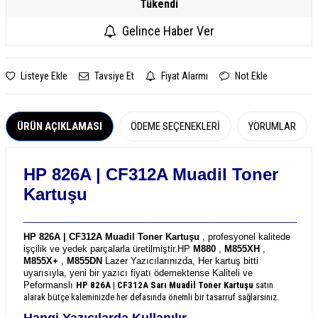
Tükendi
Gelince Haber Ver
Listeye Ekle
Tavsiye Et
Fiyat Alarmı
Not Ekle
ÜRÜN AÇIKLAMASI
ÖDEME SEÇENEKLERI
YORUMLAR
HP 826A | CF312A
Muadil Toner
Kartuşu
_______________________________________________________
HP 826A | CF312A Muadil Toner Kartuşu
, profesyonel kalitede
işçilik ve yedek parçalarla üretilmiştir.
HP
M880
,
M855XH
,
M855X+
,
M855DN
Lazer Yazıcılarınızda, Her kartuş bitti
uyarısıyla, yeni bir yazıcı fiyatı ödemektense Kaliteli ve
Peformanslı
HP 826A | CF312A
Sarı Muadil Toner Kartuşu
satın
alarak bütçe kaleminizde her defasında önemli bir tasarruf sağlarsınız.
Hangi Yazıcılarda Kullanılır