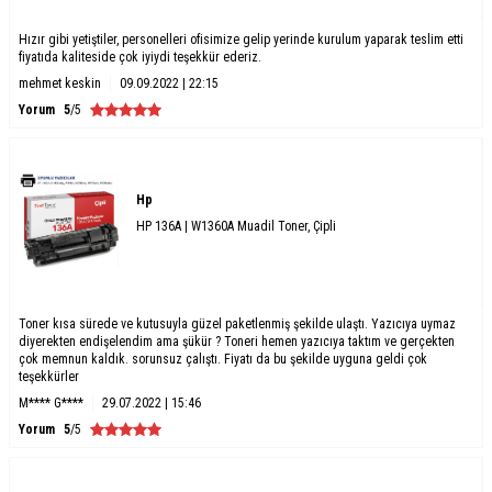
Hızır gibi yetiştiler, personelleri ofisimize gelip yerinde kurulum yaparak teslim etti
fiyatıda kaliteside çok iyiydi teşekkür ederiz.
mehmet keskin
09.09.2022 | 22:15
Yorum
5
/5
Hp
HP 136A | W1360A Muadil Toner, Çipli
Toner kısa sürede ve kutusuyla güzel paketlenmiş şekilde ulaştı. Yazıcıya uymaz
diyerekten endişelendim ama şükür ? Toneri hemen yazıcıya taktım ve gerçekten
çok memnun kaldık. sorunsuz çalıştı. Fiyatı da bu şekilde uyguna geldi çok
teşekkürler
M**** G****
29.07.2022 | 15:46
Yorum
5
/5