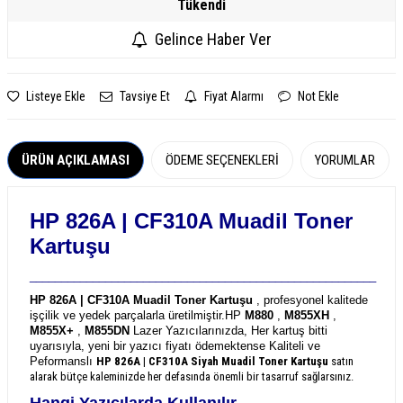
Tükendi
Gelince Haber Ver
Listeye Ekle
Tavsiye Et
Fiyat Alarmı
Not Ekle
ÜRÜN AÇIKLAMASI
ÖDEME SEÇENEKLERI
YORUMLAR
HP 826A | CF310A
Muadil Toner
Kartuşu
_______________________________________________________
HP 826A | CF310A Muadil Toner Kartuşu
, profesyonel kalitede
işçilik ve yedek parçalarla üretilmiştir.
HP
M880
,
M855XH
,
M855X+
,
M855DN
Lazer Yazıcılarınızda, Her kartuş bitti
uyarısıyla, yeni bir yazıcı fiyatı ödemektense Kaliteli ve
Peformanslı
HP 826A | CF310A
Siyah Muadil Toner Kartuşu
satın
alarak bütçe kaleminizde her defasında önemli bir tasarruf sağlarsınız.
Hangi Yazıcılarda Kullanılır