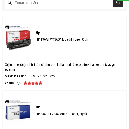
Ara
Hp
HP 136A | W1360A Muadil Toner, Çipli
Orjinale eşdeğer bir ürün ofisimizde kullanmak üzere sürekli alıyorum tavsiye
ederim
Mehmet Keskin
09.09.2022 | 22:26
Yorum
5
/5
HP
HP 83A | CF283A Muadil Toner, Siyah