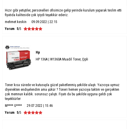
Hızır gibi yetiştiler, personelleri ofisimize gelip yerinde kurulum yaparak teslim etti
fiyatıda kaliteside çok iyiydi teşekkür ederiz.
mehmet keskin
09.09.2022 | 22:15
Yorum
5
/5
Hp
HP 136A | W1360A Muadil Toner, Çipli
Toner kısa sürede ve kutusuyla güzel paketlenmiş şekilde ulaştı. Yazıcıya uymaz
diyerekten endişelendim ama şükür ? Toneri hemen yazıcıya taktım ve gerçekten
çok memnun kaldık. sorunsuz çalıştı. Fiyatı da bu şekilde uyguna geldi çok
teşekkürler
M**** G****
29.07.2022 | 15:46
Yorum
5
/5