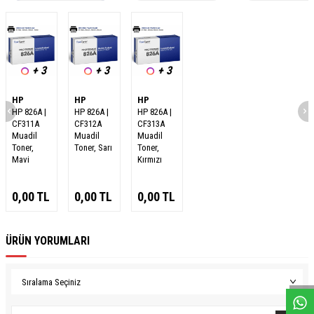
+ 3
+ 3
+ 3
HP
HP
HP
HP 826A |
HP 826A |
HP 826A |
CF311A
CF312A
CF313A
Muadil
Muadil
Muadil
Toner,
Toner, Sarı
Toner,
Mavi
Kırmızı
0,00
TL
0,00
TL
0,00
TL
ÜRÜN YORUMLARI
W
h
a
s
a
p
p
D
e
s
e
H
a
t
t