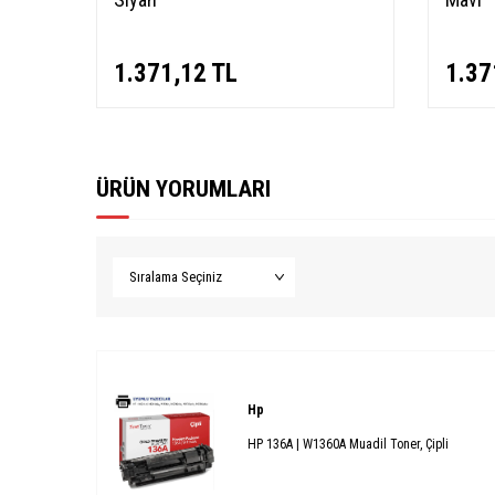
1.371,12
TL
1.37
ÜRÜN YORUMLARI
Hp
HP 136A | W1360A Muadil Toner, Çipli