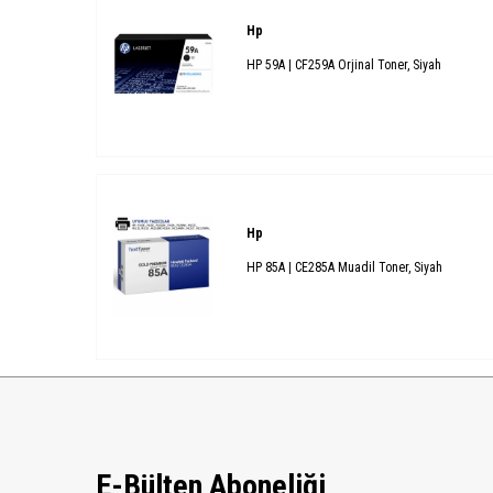
Hp
HP 59A | CF259A Orjinal Toner, Siyah
Hp
HP 85A | CE285A Muadil Toner, Siyah
E-Bülten Aboneliği