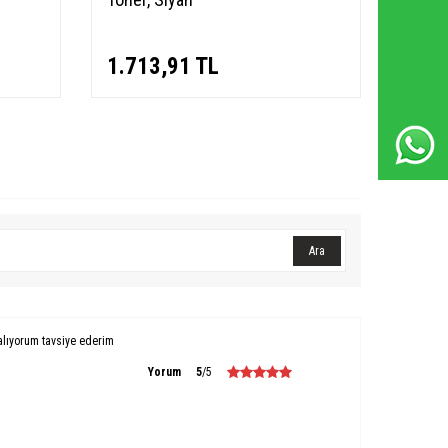
Whatsapp Destek Hattı
1.713,91
TL
Ara
alıyorum tavsiye ederim
Yorum
5
/5