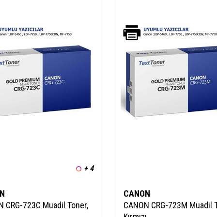
+ 4
N
CANON
 CRG-723C Muadil Toner,
CANON CRG-723M Muadil T
Kırmızı