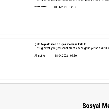
t**** t****
03.06.2022 | 14:16
Çok Teşekkürler biz çok memnun kaldık
Hızır gibi yetiştiler, personelleri ofisimize gelip yerinde kurul
Ahmet Kurt
18.04.2022 | 04:50
Sosyal M