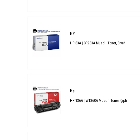
HP
HP 83A | CF283A Muadil Toner, Siyah
Hp
HP 136A | W1360A Muadil Toner, Çipli