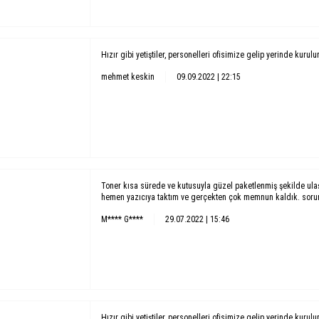
Hızır gibi yetiştiler, personelleri ofisimize gelip yerinde kurul
mehmet keskin
09.09.2022 | 22:15
Toner kısa sürede ve kutusuyla güzel paketlenmiş şekilde ula
hemen yazıcıya taktım ve gerçekten çok memnun kaldık. soruns
M**** G****
29.07.2022 | 15:46
Hızır gibi yetiştiler, personelleri ofisimize gelip yerinde kurul