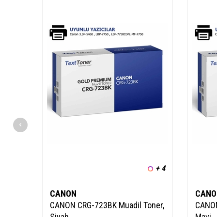
+ 4
CANON
CANO
CANON CRG-723BK Muadil Toner,
CANON
Siyah
Mavi