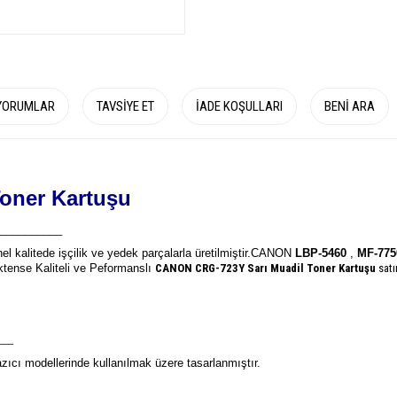
YORUMLAR
TAVSIYE ET
İADE KOŞULLARI
BENI ARA
oner Kartuşu
__________
el kalitede işçilik ve yedek parçalarla üretilmiştir.
CANON
LBP-5460
,
MF-775
mektense Kaliteli ve Peformanslı
CANON CRG-723Y
Sarı Muadil Toner Kartuşu
satı
___
ıcı modellerinde kullanılmak üzere tasarlanmıştır.