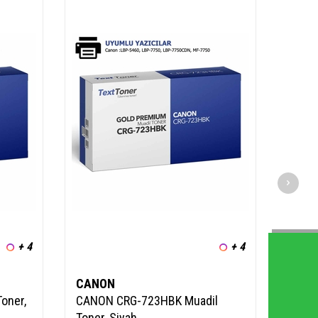
+ 4
+ 4
CANON
oner,
CANON CRG-723HBK Muadil
Toner, Siyah