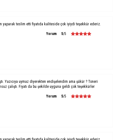
um yaparak teslim etti fiyatıda kaliteside çok iyiydi teşekkür ederiz.
Yorum
5
/5
ştı. Yazıcıya uymaz diyerekten endişelendim ama şükür ? Toneri
uz çalıştı. Fiyatı da bu şekilde uyguna geldi çok teşekkürler
Yorum
5
/5
um yaparak teslim etti fiyatıda kaliteside çok iyiydi teşekkür ederiz.