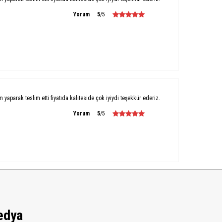
Yorum
5
/5
um yaparak teslim etti fiyatıda kaliteside çok iyiydi teşekkür ederiz.
Yorum
5
/5
edya