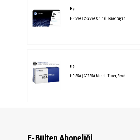
Hp
HP 59A | CF259A Orjinal Toner, Siyah
Hp
HP 85A | CE285A Muadil Toner, Siyah
E-Bülten Aboneliği