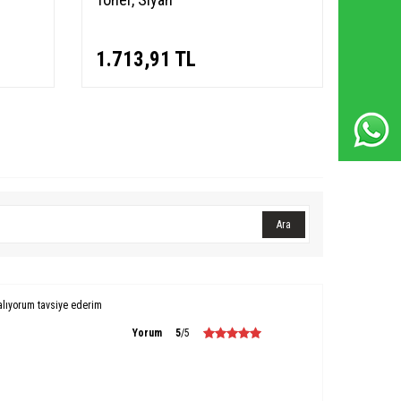
Whatsapp Destek Hattı
1.713,91
TL
Ara
alıyorum tavsiye ederim
Yorum
5
/5