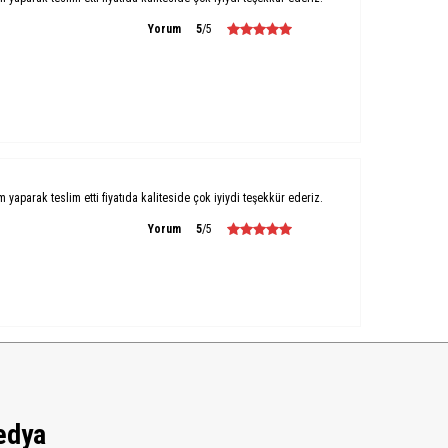
Yorum
5
/5
um yaparak teslim etti fiyatıda kaliteside çok iyiydi teşekkür ederiz.
Yorum
5
/5
edya