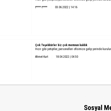
t**** t****
03.06.2022 | 14:16
Çok Teşekkürler biz çok memnun kaldık
Hızır gibi yetiştiler, personelleri ofisimize gelip yerinde kurul
Ahmet Kurt
18.04.2022 | 04:50
Sosyal M