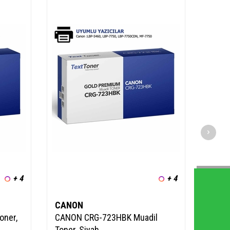
+ 4
+ 4
CANON
oner,
CANON CRG-723HBK Muadil
Toner, Siyah