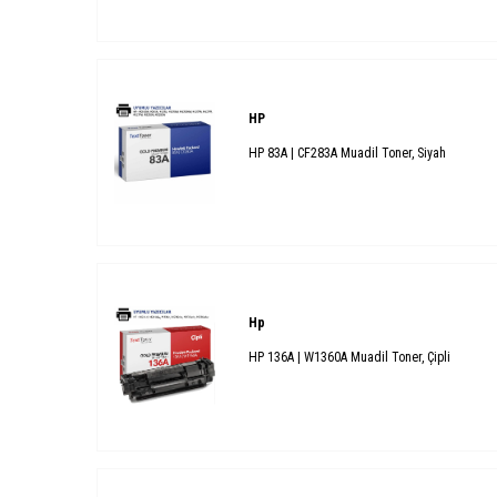
HP
HP 83A | CF283A Muadil Toner, Siyah
Hp
HP 136A | W1360A Muadil Toner, Çipli