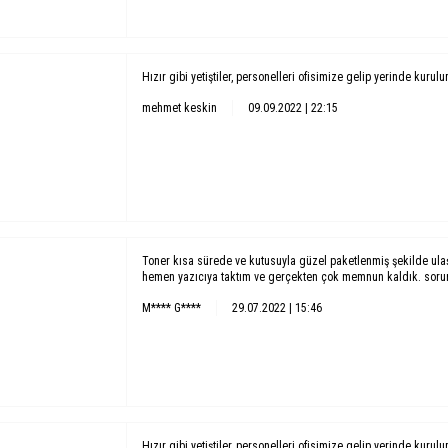
Hızır gibi yetiştiler, personelleri ofisimize gelip yerinde kurul
mehmet keskin
09.09.2022 | 22:15
Toner kısa sürede ve kutusuyla güzel paketlenmiş şekilde ula
hemen yazıcıya taktım ve gerçekten çok memnun kaldık. soruns
M**** G****
29.07.2022 | 15:46
Hızır gibi yetiştiler, personelleri ofisimize gelip yerinde kurul