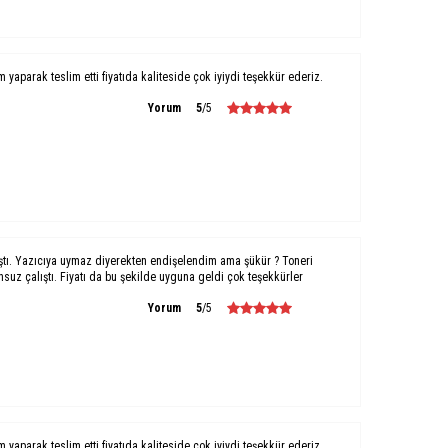
um yaparak teslim etti fiyatıda kaliteside çok iyiydi teşekkür ederiz.
Yorum
5
/5
ştı. Yazıcıya uymaz diyerekten endişelendim ama şükür ? Toneri
uz çalıştı. Fiyatı da bu şekilde uyguna geldi çok teşekkürler
Yorum
5
/5
um yaparak teslim etti fiyatıda kaliteside çok iyiydi teşekkür ederiz.