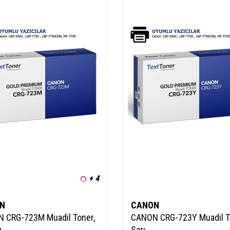
+ 4
N
CANON
 CRG-723M Muadil Toner,
CANON CRG-723Y Muadil T
ı
Sarı