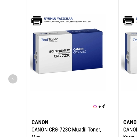
+ 4
CANON
CANO
CANON CRG-723C Muadil Toner,
CANON
Mavi
Kırmız