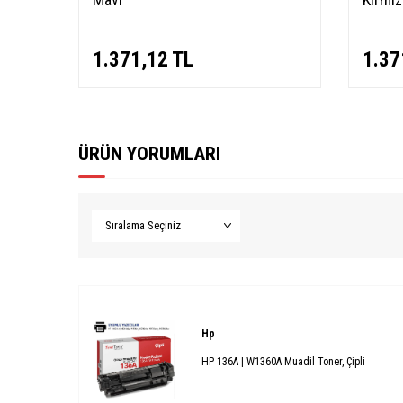
1.371,12
TL
1.37
ÜRÜN YORUMLARI
Hp
HP 136A | W1360A Muadil Toner, Çipli