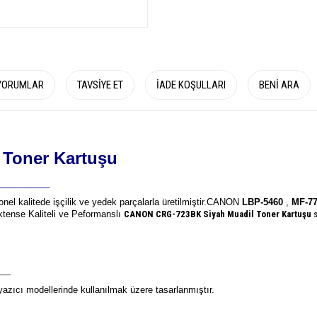
YORUMLAR
TAVSIYE ET
İADE KOŞULLARI
BENI ARA
Toner Kartuşu
__________
onel kalitede işçilik ve yedek parçalarla üretilmiştir.
CANON
LBP-5460
,
MF-77
mektense Kaliteli ve Peformanslı
CANON CRG-723BK
Siyah Muadil Toner Kartuşu
___
azıcı modellerinde kullanılmak üzere tasarlanmıştır.