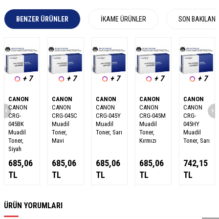
BENZER ÜRÜNLER
İKAME ÜRÜNLER
SON BAKILAN
+ 7
+ 7
+ 7
+ 7
+ 7
CANON
CANON
CANON
CANON
CANON
CANON
CANON
CANON
CANON
CANON
CRG-
CRG-045C
CRG-045Y
CRG-045M
CRG-
045BK
Muadil
Muadil
Muadil
045HY
Muadil
Toner,
Toner, Sarı
Toner,
Muadil
Toner,
Mavi
Kırmızı
Toner, Sarı
Siyah
685,06
685,06
685,06
685,06
742,15
TL
TL
TL
TL
TL
W
h
a
s
a
p
p
D
e
s
e
H
a
t
t
ÜRÜN YORUMLARI