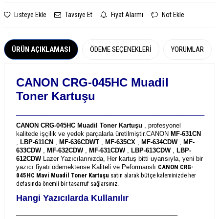
Listeye Ekle
Tavsiye Et
Fiyat Alarmı
Not Ekle
ÜRÜN AÇIKLAMASI
ÖDEME SEÇENEKLERI
YORUMLAR
CANON CRG-045HC Muadil
Toner Kartuşu
_______________________________________________________
CANON CRG-045HC Muadil Toner Kartuşu
, profesyonel
kalitede işçilik ve yedek parçalarla üretilmiştir.
CANON
MF-631CN
,
LBP-611CN
,
MF-636CDWT
,
MF-635CX
,
MF-634CDW
,
MF-
633CDW
,
MF-632CDW
,
MF-631CDW
,
LBP-613CDW
,
LBP-
612CDW
Lazer Yazıcılarınızda, Her kartuş bitti uyarısıyla, yeni bir
yazıcı fiyatı ödemektense Kaliteli ve Peformanslı
CANON CRG-
045HC
Mavi Muadil Toner Kartuşu
satın alarak bütçe kaleminizde her
defasında önemli bir tasarruf sağlarsınız.
Hangi Yazıcılarda Kullanılır
_______________________________________________________