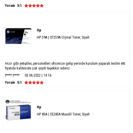
Yorum
5
/5
Hp
HP 59A | CF259A Orjinal Toner, Siyah
Hızır gibi yetiştiler, personelleri ofisimize gelip yerinde kurulum yaparak teslim etti
fiyatıda kaliteside çok iyiydi teşekkür ederiz.
t**** t****
03.06.2022 | 14:16
Yorum
5
/5
Hp
HP 85A | CE285A Muadil Toner, Siyah