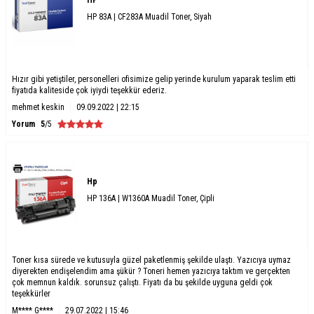
HP
HP 83A | CF283A Muadil Toner, Siyah
Hızır gibi yetiştiler, personelleri ofisimize gelip yerinde kurulum yaparak teslim etti
fiyatıda kaliteside çok iyiydi teşekkür ederiz.
mehmet keskin
09.09.2022 | 22:15
Yorum
5
/5
Hp
HP 136A | W1360A Muadil Toner, Çipli
Toner kısa sürede ve kutusuyla güzel paketlenmiş şekilde ulaştı. Yazıcıya uymaz
diyerekten endişelendim ama şükür ? Toneri hemen yazıcıya taktım ve gerçekten
çok memnun kaldık. sorunsuz çalıştı. Fiyatı da bu şekilde uyguna geldi çok
teşekkürler
M**** G****
29.07.2022 | 15:46