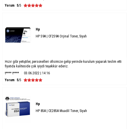
Yorum
5
/5
Hp
HP 59A | CF259A Orjinal Toner, Siyah
Hızır gibi yetiştiler, personelleri ofisimize gelip yerinde kurulum yaparak teslim etti
fiyatıda kaliteside çok iyiydi teşekkür ederiz.
t**** t****
03.06.2022 | 14:16
Yorum
5
/5
Hp
HP 85A | CE285A Muadil Toner, Siyah