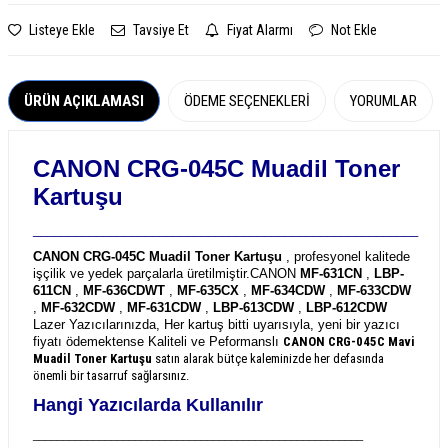
Listeye Ekle
Tavsiye Et
Fiyat Alarmı
Not Ekle
ÜRÜN AÇIKLAMASI
ÖDEME SEÇENEKLERI
YORUMLAR
CANON CRG-045C Muadil Toner
Kartuşu
_______________________________________________________
CANON CRG-045C Muadil Toner Kartuşu
, profesyonel kalitede
işçilik ve yedek parçalarla üretilmiştir.
CANON
MF-631CN
,
LBP-
611CN
,
MF-636CDWT
,
MF-635CX
,
MF-634CDW
,
MF-633CDW
,
MF-632CDW
,
MF-631CDW
,
LBP-613CDW
,
LBP-612CDW
Lazer Yazıcılarınızda, Her kartuş bitti uyarısıyla, yeni bir yazıcı
fiyatı ödemektense Kaliteli ve Peformanslı
CANON CRG-045C
Mavi
Muadil Toner Kartuşu
satın alarak bütçe kaleminizde her defasında
önemli bir tasarruf sağlarsınız.
Hangi Yazıcılarda Kullanılır
_______________________________________________________