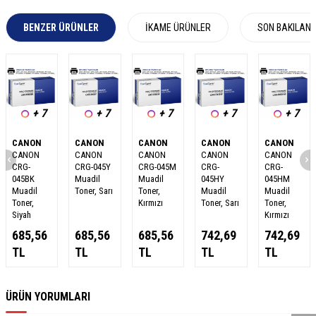
BENZER ÜRÜNLER
İKAME ÜRÜNLER
SON BAKILAN
+ 7
+ 7
+ 7
+ 7
+ 7
CANON
CANON
CANON
CANON
CANON
CANON
CANON
CANON
CANON
CANON
CRG-
CRG-045Y
CRG-045M
CRG-
CRG-
045BK
Muadil
Muadil
045HY
045HM
Muadil
Toner, Sarı
Toner,
Muadil
Muadil
Toner,
Kırmızı
Toner, Sarı
Toner,
Siyah
Kırmızı
685,56
685,56
685,56
742,69
742,69
TL
TL
TL
TL
TL
W
h
a
s
a
p
p
D
e
s
e
H
a
t
t
ÜRÜN YORUMLARI