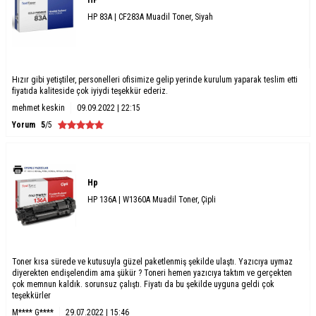
HP
HP 83A | CF283A Muadil Toner, Siyah
Hızır gibi yetiştiler, personelleri ofisimize gelip yerinde kurulum yaparak teslim etti
fiyatıda kaliteside çok iyiydi teşekkür ederiz.
mehmet keskin
09.09.2022 | 22:15
Yorum
5
/5
Hp
HP 136A | W1360A Muadil Toner, Çipli
Toner kısa sürede ve kutusuyla güzel paketlenmiş şekilde ulaştı. Yazıcıya uymaz
diyerekten endişelendim ama şükür ? Toneri hemen yazıcıya taktım ve gerçekten
çok memnun kaldık. sorunsuz çalıştı. Fiyatı da bu şekilde uyguna geldi çok
teşekkürler
M**** G****
29.07.2022 | 15:46