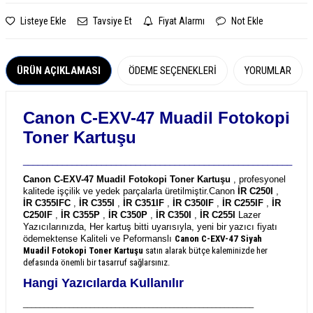
Listeye Ekle
Tavsiye Et
Fiyat Alarmı
Not Ekle
ÜRÜN AÇIKLAMASI
ÖDEME SEÇENEKLERI
YORUMLAR
Canon C-EXV-47 Muadil Fotokopi
Toner Kartuşu
_______________________________________________________
Canon C-EXV-47 Muadil Fotokopi Toner Kartuşu
, profesyonel
kalitede işçilik ve yedek parçalarla üretilmiştir.
Canon
İR C250I
,
İR C355IFC
,
İR C355I
,
İR C351IF
,
İR C350IF
,
İR C255IF
,
İR
C250IF
,
İR C355P
,
İR C350P
,
İR C350I
,
İR C255I
Lazer
Yazıcılarınızda, Her kartuş bitti uyarısıyla, yeni bir yazıcı fiyatı
ödemektense Kaliteli ve Peformanslı
Canon C-EXV-47
Siyah
Muadil Fotokopi Toner Kartuşu
satın alarak bütçe kaleminizde her
defasında önemli bir tasarruf sağlarsınız.
Hangi Yazıcılarda Kullanılır
_______________________________________________________