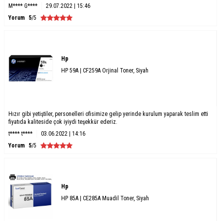
M**** G****
29.07.2022 | 15:46
Yorum
5
/5
Hp
HP 59A | CF259A Orjinal Toner, Siyah
Hızır gibi yetiştiler, personelleri ofisimize gelip yerinde kurulum yaparak teslim etti
fiyatıda kaliteside çok iyiydi teşekkür ederiz.
t**** t****
03.06.2022 | 14:16
Yorum
5
/5
Hp
HP 85A | CE285A Muadil Toner, Siyah