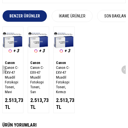
BENZER ÜRÜNLER
İKAME ÜRÜNLER
SON BAKILAN
+ 3
+ 3
+ 3
Canon
Canon
Canon
Canon C-
Canon C-
Canon C-
EXV-47
EXV-47
EXV-47
Muadil
Muadil
Muadil
Fotokopi
Fotokopi
Fotokopi
Toneri,
Toneri,
Toneri,
Mavi
Sarı
Kırmızı
2.513,73
2.513,73
2.513,73
TL
TL
TL
W
h
a
s
a
p
p
D
e
s
e
H
a
t
t
ÜRÜN YORUMLARI