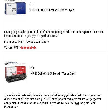
HP
HP 83A | CF283A Muadil Toner, Siyah
Hızır gibi yetiştiler, personelleri ofisimize gelip yerinde kurulum yaparak teslim etti
fiyatıda kaliteside çok iyiydi teşekkür ederiz.
mehmet keskin
09.09.2022 | 22:15
Yorum
5
/5
Hp
HP 136A | W1360A Muadil Toner, Çipli
Toner kısa sürede ve kutusuyla güzel paketlenmiş şekilde ulaştı. Yazıcıya uymaz
diyerekten endişelendim ama şükür ? Toneri hemen yazıcıya taktım ve gerçekten
çok memnun kaldık. sorunsuz çalıştı. Fiyatı da bu şekilde uyguna geldi çok
teşekkürler