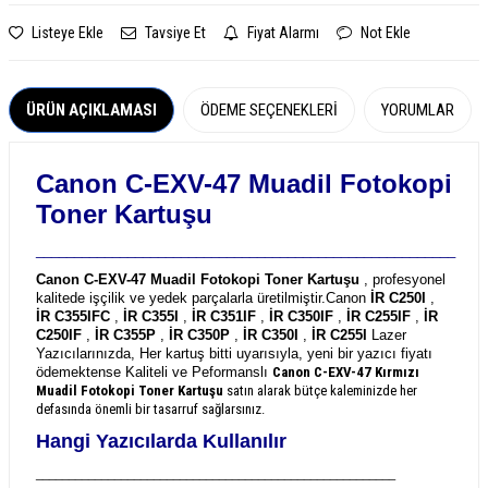
Listeye Ekle
Tavsiye Et
Fiyat Alarmı
Not Ekle
ÜRÜN AÇIKLAMASI
ÖDEME SEÇENEKLERI
YORUMLAR
Canon C-EXV-47 Muadil Fotokopi
Toner Kartuşu
_______________________________________________________
Canon C-EXV-47 Muadil Fotokopi Toner Kartuşu
, profesyonel
kalitede işçilik ve yedek parçalarla üretilmiştir.
Canon
İR C250I
,
İR C355IFC
,
İR C355I
,
İR C351IF
,
İR C350IF
,
İR C255IF
,
İR
C250IF
,
İR C355P
,
İR C350P
,
İR C350I
,
İR C255I
Lazer
Yazıcılarınızda, Her kartuş bitti uyarısıyla, yeni bir yazıcı fiyatı
ödemektense Kaliteli ve Peformanslı
Canon C-EXV-47
Kırmızı
Muadil Fotokopi Toner Kartuşu
satın alarak bütçe kaleminizde her
defasında önemli bir tasarruf sağlarsınız.
Hangi Yazıcılarda Kullanılır
_______________________________________________________