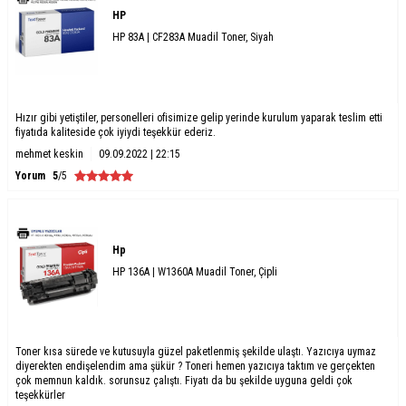
HP
HP 83A | CF283A Muadil Toner, Siyah
Hızır gibi yetiştiler, personelleri ofisimize gelip yerinde kurulum yaparak teslim etti
fiyatıda kaliteside çok iyiydi teşekkür ederiz.
mehmet keskin
09.09.2022 | 22:15
Yorum
5
/5
Hp
HP 136A | W1360A Muadil Toner, Çipli
Toner kısa sürede ve kutusuyla güzel paketlenmiş şekilde ulaştı. Yazıcıya uymaz
diyerekten endişelendim ama şükür ? Toneri hemen yazıcıya taktım ve gerçekten
çok memnun kaldık. sorunsuz çalıştı. Fiyatı da bu şekilde uyguna geldi çok
teşekkürler