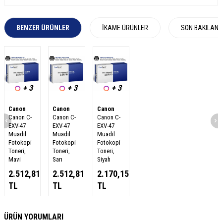
BENZER ÜRÜNLER
İKAME ÜRÜNLER
SON BAKILAN
+ 3
+ 3
+ 3
Canon
Canon
Canon
Canon C-
Canon C-
Canon C-
EXV-47
EXV-47
EXV-47
Muadil
Muadil
Muadil
Fotokopi
Fotokopi
Fotokopi
Toneri,
Toneri,
Toneri,
Mavi
Sarı
Siyah
2.512,81
2.512,81
2.170,15
TL
TL
TL
W
h
a
s
a
p
p
D
e
s
e
H
a
t
t
ÜRÜN YORUMLARI