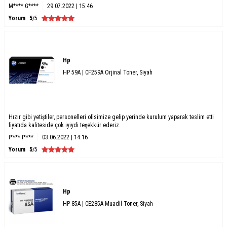
M**** G****
29.07.2022 | 15:46
Yorum
5
/5
Hp
HP 59A | CF259A Orjinal Toner, Siyah
Hızır gibi yetiştiler, personelleri ofisimize gelip yerinde kurulum yaparak teslim etti
fiyatıda kaliteside çok iyiydi teşekkür ederiz.
t**** t****
03.06.2022 | 14:16
Yorum
5
/5
Hp
HP 85A | CE285A Muadil Toner, Siyah