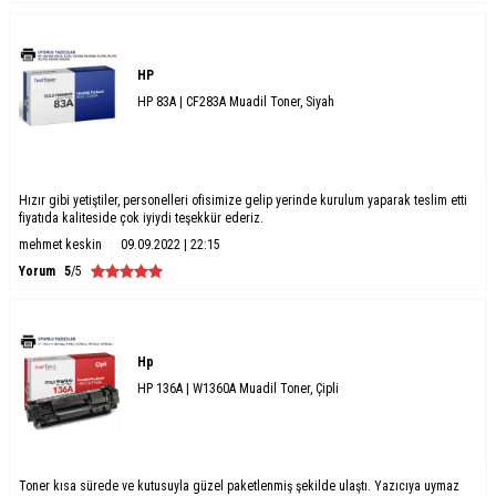
HP
HP 83A | CF283A Muadil Toner, Siyah
Hızır gibi yetiştiler, personelleri ofisimize gelip yerinde kurulum yaparak teslim etti
fiyatıda kaliteside çok iyiydi teşekkür ederiz.
mehmet keskin
09.09.2022 | 22:15
Yorum
5
/5
Hp
HP 136A | W1360A Muadil Toner, Çipli
Toner kısa sürede ve kutusuyla güzel paketlenmiş şekilde ulaştı. Yazıcıya uymaz