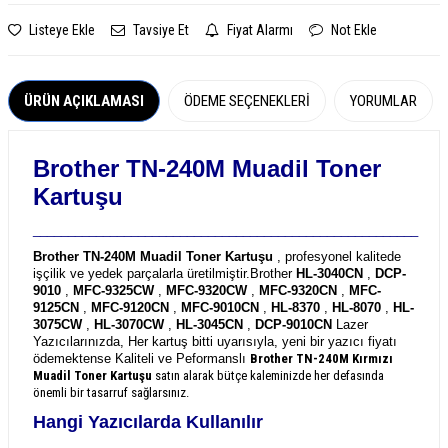
Listeye Ekle
Tavsiye Et
Fiyat Alarmı
Not Ekle
ÜRÜN AÇIKLAMASI
ÖDEME SEÇENEKLERI
YORUMLAR
Brother TN-240M Muadil Toner
Kartuşu
_______________________________________________________
Brother TN-240M Muadil Toner Kartuşu
, profesyonel kalitede
işçilik ve yedek parçalarla üretilmiştir.
Brother
HL-3040CN
,
DCP-
9010
,
MFC-9325CW
,
MFC-9320CW
,
MFC-9320CN
,
MFC-
9125CN
,
MFC-9120CN
,
MFC-9010CN
,
HL-8370
,
HL-8070
,
HL-
3075CW
,
HL-3070CW
,
HL-3045CN
,
DCP-9010CN
Lazer
Yazıcılarınızda, Her kartuş bitti uyarısıyla, yeni bir yazıcı fiyatı
ödemektense Kaliteli ve Peformanslı
Brother TN-240M
Kırmızı
Muadil Toner Kartuşu
satın alarak bütçe kaleminizde her defasında
önemli bir tasarruf sağlarsınız.
Hangi Yazıcılarda Kullanılır