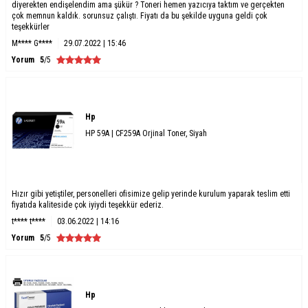
diyerekten endişelendim ama şükür ? Toneri hemen yazıcıya taktım ve gerçekten
çok memnun kaldık. sorunsuz çalıştı. Fiyatı da bu şekilde uyguna geldi çok
teşekkürler
M**** G****
29.07.2022 | 15:46
Yorum
5
/5
Hp
HP 59A | CF259A Orjinal Toner, Siyah
Hızır gibi yetiştiler, personelleri ofisimize gelip yerinde kurulum yaparak teslim etti
fiyatıda kaliteside çok iyiydi teşekkür ederiz.
t**** t****
03.06.2022 | 14:16
Yorum
5
/5
Hp