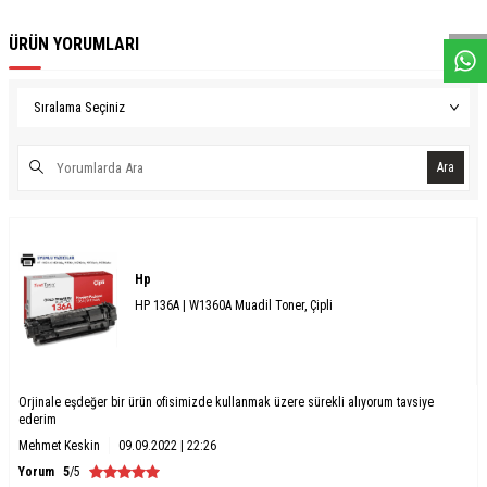
W
h
a
s
a
p
p
D
e
s
e
H
a
t
t
ÜRÜN YORUMLARI
Ara
Hp
HP 136A | W1360A Muadil Toner, Çipli
Orjinale eşdeğer bir ürün ofisimizde kullanmak üzere sürekli alıyorum tavsiye
ederim
Mehmet Keskin
09.09.2022 | 22:26
Yorum
5
/5