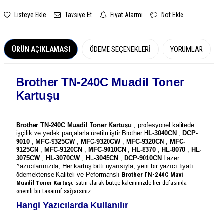
Listeye Ekle
Tavsiye Et
Fiyat Alarmı
Not Ekle
ÜRÜN AÇIKLAMASI
ÖDEME SEÇENEKLERI
YORUMLAR
Brother TN-240C Muadil Toner
Kartuşu
_______________________________________________________
Brother TN-240C Muadil Toner Kartuşu
, profesyonel kalitede
işçilik ve yedek parçalarla üretilmiştir.
Brother
HL-3040CN
,
DCP-
9010
,
MFC-9325CW
,
MFC-9320CW
,
MFC-9320CN
,
MFC-
9125CN
,
MFC-9120CN
,
MFC-9010CN
,
HL-8370
,
HL-8070
,
HL-
3075CW
,
HL-3070CW
,
HL-3045CN
,
DCP-9010CN
Lazer
Yazıcılarınızda, Her kartuş bitti uyarısıyla, yeni bir yazıcı fiyatı
ödemektense Kaliteli ve Peformanslı
Brother TN-240C
Mavi
Muadil Toner Kartuşu
satın alarak bütçe kaleminizde her defasında
önemli bir tasarruf sağlarsınız.
Hangi Yazıcılarda Kullanılır