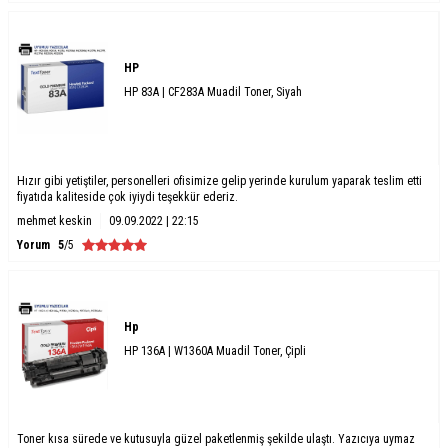
HP
HP 83A | CF283A Muadil Toner, Siyah
Hızır gibi yetiştiler, personelleri ofisimize gelip yerinde kurulum yaparak teslim etti
fiyatıda kaliteside çok iyiydi teşekkür ederiz.
mehmet keskin
09.09.2022 | 22:15
Yorum
5
/5
Hp
HP 136A | W1360A Muadil Toner, Çipli
Toner kısa sürede ve kutusuyla güzel paketlenmiş şekilde ulaştı. Yazıcıya uymaz