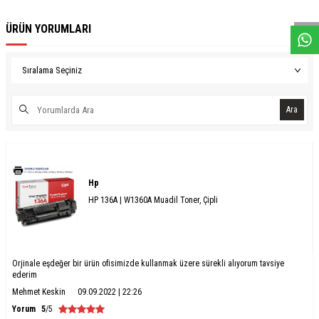
W
h
a
s
a
p
p
D
e
s
e
H
a
t
t
ÜRÜN YORUMLARI
Ara
Hp
HP 136A | W1360A Muadil Toner, Çipli
Orjinale eşdeğer bir ürün ofisimizde kullanmak üzere sürekli alıyorum tavsiye
ederim
Mehmet Keskin
09.09.2022 | 22:26
Yorum
5
/5