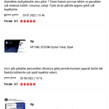
diyerekten endişelendim ama şükür ? Toneri hemen yazıcıya taktım ve gerçekten
çok memnun kaldık. sorunsuz çalıştı. Fiyatı da bu şekilde uyguna geldi çok
teşekkürler
M**** G****
29.07.2022 | 15:46
Yorum
5
/5
Hp
HP 59A | CF259A Orjinal Toner, Siyah
Hızır gibi yetiştiler, personelleri ofisimize gelip yerinde kurulum yaparak teslim etti
fiyatıda kaliteside çok iyiydi teşekkür ederiz.
t**** t****
03.06.2022 | 14:16
Yorum
5
/5
Hp