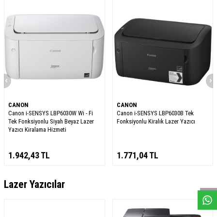
CANON
CANON
Canon i-SENSYS LBP6030W Wi - Fi
Canon i-SENSYS LBP6030B Tek
Tek Fonksiyonlu Siyah Beyaz Lazer
Fonksiyonlu Kiralık Lazer Yazıcı
Yazıcı Kiralama Hizmeti
1.942,43
TL
1.771,04
TL
W
h
a
s
a
p
p
D
e
s
e
H
a
t
t
Lazer Yazıcılar