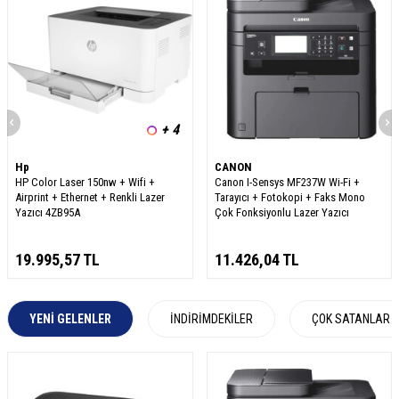
+ 4
Hp
CANON
HP Color Laser 150nw + Wifi +
Canon I-Sensys MF237W Wi-Fi +
Airprint + Ethernet + Renkli Lazer
Tarayıcı + Fotokopi + Faks Mono
Yazıcı 4ZB95A
Çok Fonksiyonlu Lazer Yazıcı
19.995,57
TL
11.426,04
TL
YENI GELENLER
İNDIRIMDEKILER
ÇOK SATANLAR