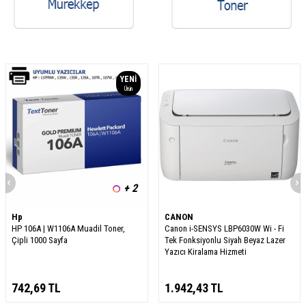
YENI
Ürün
+ 2
Hp
CANON
HP 106A | W1106A Muadil Toner,
Canon i-SENSYS LBP6030W Wi - Fi
Çipli 1000 Sayfa
Tek Fonksiyonlu Siyah Beyaz Lazer
Yazıcı Kiralama Hizmeti
742,69
TL
1.942,43
TL