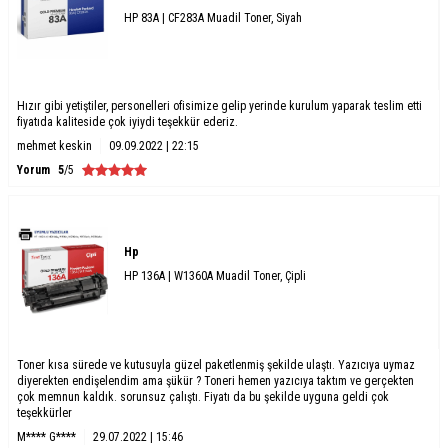
HP 83A | CF283A Muadil Toner, Siyah
Hızır gibi yetiştiler, personelleri ofisimize gelip yerinde kurulum yaparak teslim etti
fiyatıda kaliteside çok iyiydi teşekkür ederiz.
mehmet keskin
09.09.2022 | 22:15
Yorum
5
/5
Hp
HP 136A | W1360A Muadil Toner, Çipli
Toner kısa sürede ve kutusuyla güzel paketlenmiş şekilde ulaştı. Yazıcıya uymaz
diyerekten endişelendim ama şükür ? Toneri hemen yazıcıya taktım ve gerçekten
çok memnun kaldık. sorunsuz çalıştı. Fiyatı da bu şekilde uyguna geldi çok
teşekkürler
M**** G****
29.07.2022 | 15:46