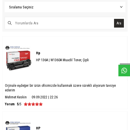
Ara
W
h
a
s
a
p
p
D
e
s
e
H
a
t
t
Hp
HP 136A | W1360A Muadil Toner, Çipli
Orjinale eşdeğer bir ürün ofisimizde kullanmak üzere sürekli alıyorum tavsiye
ederim
Mehmet Keskin
09.09.2022 | 22:26
Yorum
5
/5
HP