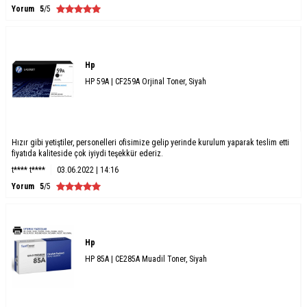
Yorum
5
/5
Hp
HP 59A | CF259A Orjinal Toner, Siyah
Hızır gibi yetiştiler, personelleri ofisimize gelip yerinde kurulum yaparak teslim etti
fiyatıda kaliteside çok iyiydi teşekkür ederiz.
t**** t****
03.06.2022 | 14:16
Yorum
5
/5
Hp
HP 85A | CE285A Muadil Toner, Siyah