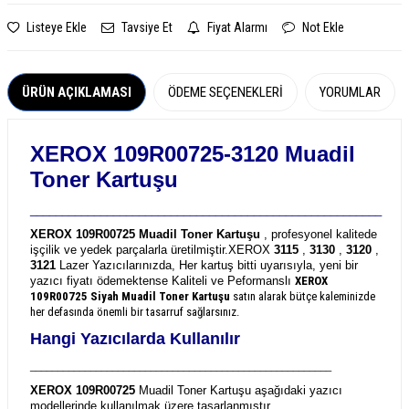
Listeye Ekle
Tavsiye Et
Fiyat Alarmı
Not Ekle
ÜRÜN AÇIKLAMASI
ÖDEME SEÇENEKLERI
YORUMLAR
XEROX 109R00725-3120 Muadil
Toner Kartuşu
_______________________________________________________
XEROX 109R00725 Muadil Toner Kartuşu
, profesyonel kalitede
işçilik ve yedek parçalarla üretilmiştir.
XEROX
3115
,
3130
,
3120
,
3121
Lazer Yazıcılarınızda, Her kartuş bitti uyarısıyla, yeni bir
yazıcı fiyatı ödemektense Kaliteli ve Peformanslı
XEROX
109R00725
Siyah Muadil Toner Kartuşu
satın alarak bütçe kaleminizde
her defasında önemli bir tasarruf sağlarsınız.
Hangi Yazıcılarda Kullanılır
_______________________________________________________
XEROX 109R00725
Muadil Toner Kartuşu aşağıdaki yazıcı
modellerinde kullanılmak üzere tasarlanmıştır.