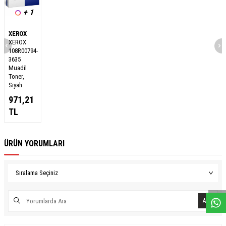
+ 1
XEROX
XEROX
108R00794-
3635
Muadil
Toner,
Siyah
971,21
TL
ÜRÜN YORUMLARI
W
h
a
s
a
p
p
D
e
s
e
H
a
t
t
Ara