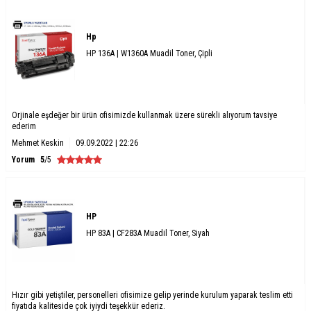
Hp
HP 136A | W1360A Muadil Toner, Çipli
Orjinale eşdeğer bir ürün ofisimizde kullanmak üzere sürekli alıyorum tavsiye
ederim
Mehmet Keskin
09.09.2022 | 22:26
Yorum
5
/5
HP
HP 83A | CF283A Muadil Toner, Siyah
Hızır gibi yetiştiler, personelleri ofisimize gelip yerinde kurulum yaparak teslim etti
fiyatıda kaliteside çok iyiydi teşekkür ederiz.