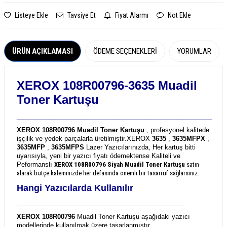
Listeye Ekle
Tavsiye Et
Fiyat Alarmı
Not Ekle
ÜRÜN AÇIKLAMASI
ÖDEME SEÇENEKLERI
YORUMLAR
XEROX 108R00796-3635 Muadil
Toner Kartuşu
_______________________________________________________
XEROX 108R00796 Muadil Toner Kartuşu
, profesyonel kalitede
işçilik ve yedek parçalarla üretilmiştir.
XEROX
3635
,
3635MFPX
,
3635MFP
,
3635MFPS
Lazer Yazıcılarınızda, Her kartuş bitti
uyarısıyla, yeni bir yazıcı fiyatı ödemektense Kaliteli ve
Peformanslı
XEROX 108R00796
Siyah Muadil Toner Kartuşu
satın
alarak bütçe kaleminizde her defasında önemli bir tasarruf sağlarsınız.
Hangi Yazıcılarda Kullanılır
_______________________________________________________
XEROX 108R00796
Muadil Toner Kartuşu aşağıdaki yazıcı
modellerinde kullanılmak üzere tasarlanmıştır.