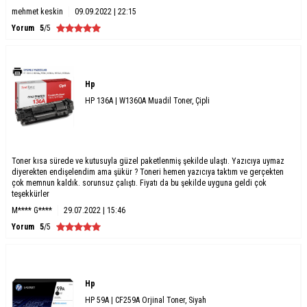
mehmet keskin
09.09.2022 | 22:15
Yorum
5
/5
Hp
HP 136A | W1360A Muadil Toner, Çipli
Toner kısa sürede ve kutusuyla güzel paketlenmiş şekilde ulaştı. Yazıcıya uymaz
diyerekten endişelendim ama şükür ? Toneri hemen yazıcıya taktım ve gerçekten
çok memnun kaldık. sorunsuz çalıştı. Fiyatı da bu şekilde uyguna geldi çok
teşekkürler
M**** G****
29.07.2022 | 15:46
Yorum
5
/5
Hp
HP 59A | CF259A Orjinal Toner, Siyah