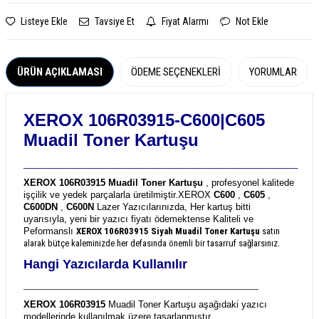
Listeye Ekle
Tavsiye Et
Fiyat Alarmı
Not Ekle
ÜRÜN AÇIKLAMASI
ÖDEME SEÇENEKLERI
YORUMLAR
XEROX 106R03915-C600|C605
Muadil Toner Kartuşu
_______________________________________________________
XEROX 106R03915 Muadil Toner Kartuşu
, profesyonel kalitede
işçilik ve yedek parçalarla üretilmiştir.
XEROX
C600
,
C605
,
C600DN
,
C600N
Lazer Yazıcılarınızda, Her kartuş bitti
uyarısıyla, yeni bir yazıcı fiyatı ödemektense Kaliteli ve
Peformanslı
XEROX 106R03915
Siyah Muadil Toner Kartuşu
satın
alarak bütçe kaleminizde her defasında önemli bir tasarruf sağlarsınız.
Hangi Yazıcılarda Kullanılır
_______________________________________________________
XEROX 106R03915
Muadil Toner Kartuşu aşağıdaki yazıcı
modellerinde kullanılmak üzere tasarlanmıştır.