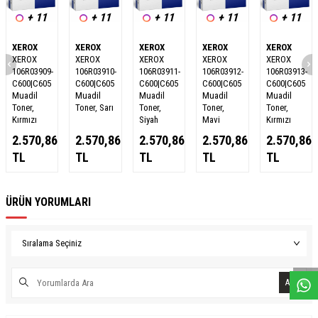
+ 11
+ 11
+ 11
+ 11
+ 11
XEROX
XEROX
XEROX
XEROX
XEROX
XEROX
XEROX
XEROX
XEROX
XEROX
106R03909-
106R03910-
106R03911-
106R03912-
106R03913-
C600|C605
C600|C605
C600|C605
C600|C605
C600|C605
Muadil
Muadil
Muadil
Muadil
Muadil
Toner,
Toner, Sarı
Toner,
Toner,
Toner,
Kırmızı
Siyah
Mavi
Kırmızı
2.570,86
2.570,86
2.570,86
2.570,86
2.570,86
TL
TL
TL
TL
TL
ÜRÜN YORUMLARI
W
h
a
s
a
p
p
D
e
s
e
H
a
t
t
Ara