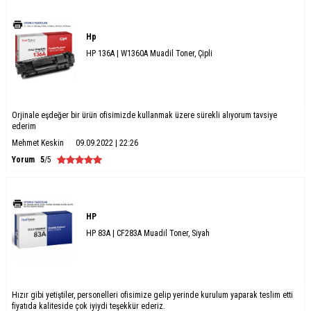
Hp
HP 136A | W1360A Muadil Toner, Çipli
Orjinale eşdeğer bir ürün ofisimizde kullanmak üzere sürekli alıyorum tavsiye
ederim
Mehmet Keskin
09.09.2022 | 22:26
Yorum
5
/5
HP
HP 83A | CF283A Muadil Toner, Siyah
Hızır gibi yetiştiler, personelleri ofisimize gelip yerinde kurulum yaparak teslim etti
fiyatıda kaliteside çok iyiydi teşekkür ederiz.