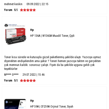
mehmet keskin
09.09.2022 | 22:15
Yorum
5
/5
Hp
HP 136A | W1360A Muadil Toner, Çipli
Toner kısa sürede ve kutusuyla güzel paketlenmiş şekilde ulaştı. Yazıcıya uymaz
diyerekten endişelendim ama şükür ? Toneri hemen yazıcıya taktım ve gerçekten
çok memnun kaldık. sorunsuz çalıştı. Fiyatı da bu şekilde uyguna geldi çok
teşekkürler
M**** G****
29.07.2022 | 15:46
Yorum
5
/5
Hp
HP 59A | CF259A Orjinal Toner, Siyah