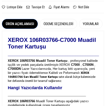
Listeye Ekle
Tavsiye Et
Fiyat Alarmı
Not Ekle
ÜRÜN AÇIKLAMASI
ÖDEME SEÇENEKLERI
YORUMLAR
XEROX 106R03766-C7000 Muadil
Toner Kartuşu
_______________________________________________________
XEROX 106R03766 Muadil Toner Kartuşu
, profesyonel kalitede
işçilik ve yedek parçalarla üretilmiştir.
XEROX
C7000
,
C7000N
,
C7000DN
Lazer Yazıcılarınızda, Her kartuş bitti uyarısıyla, yeni
bir yazıcı fiyatı ödemektense Kaliteli ve Peformanslı
XEROX
106R03766
Sarı Muadil Toner Kartuşu
satın alarak bütçe kaleminizde
her defasında önemli bir tasarruf sağlarsınız.
Hangi Yazıcılarda Kullanılır
_______________________________________________________
XEROX 106R03766
Muadil Toner Kartuşu aşağıdaki yazıcı
modellerinde kullanılmak üzere tasarlanmıştır.