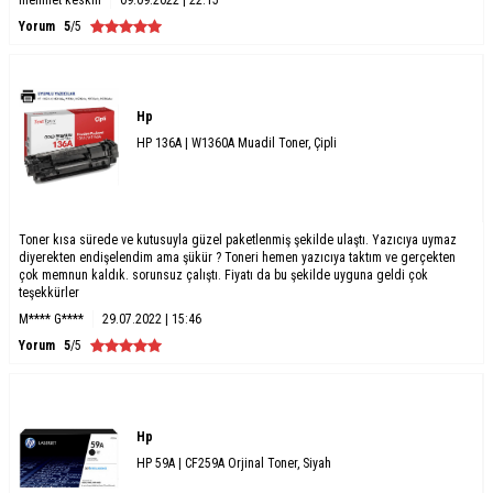
Yorum
5
/5
Hp
HP 136A | W1360A Muadil Toner, Çipli
Toner kısa sürede ve kutusuyla güzel paketlenmiş şekilde ulaştı. Yazıcıya uymaz
diyerekten endişelendim ama şükür ? Toneri hemen yazıcıya taktım ve gerçekten
çok memnun kaldık. sorunsuz çalıştı. Fiyatı da bu şekilde uyguna geldi çok
teşekkürler
M**** G****
29.07.2022 | 15:46
Yorum
5
/5
Hp
HP 59A | CF259A Orjinal Toner, Siyah