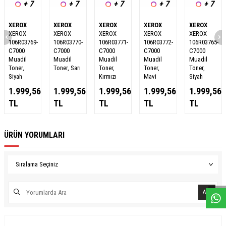
+ 7
+ 7
+ 7
+ 7
+ 7
XEROX
XEROX
XEROX
XEROX
XEROX
XEROX
XEROX
XEROX
XEROX
XEROX
106R03769-
106R03770-
106R03771-
106R03772-
106R03765-
C7000
C7000
C7000
C7000
C7000
Muadil
Muadil
Muadil
Muadil
Muadil
Toner,
Toner, Sarı
Toner,
Toner,
Toner,
Siyah
Kırmızı
Mavi
Siyah
1.999,56
1.999,56
1.999,56
1.999,56
1.999,56
TL
TL
TL
TL
TL
ÜRÜN YORUMLARI
W
h
a
s
a
p
p
D
e
s
e
H
a
t
t
Ara