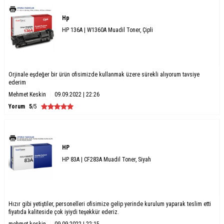
Hp
HP 136A | W1360A Muadil Toner, Çipli
Orjinale eşdeğer bir ürün ofisimizde kullanmak üzere sürekli alıyorum tavsiye
ederim
Mehmet Keskin
09.09.2022 | 22:26
Yorum
5
/5
HP
HP 83A | CF283A Muadil Toner, Siyah
Hızır gibi yetiştiler, personelleri ofisimize gelip yerinde kurulum yaparak teslim etti
fiyatıda kaliteside çok iyiydi teşekkür ederiz.
mehmet keskin
09.09.2022 | 22:15