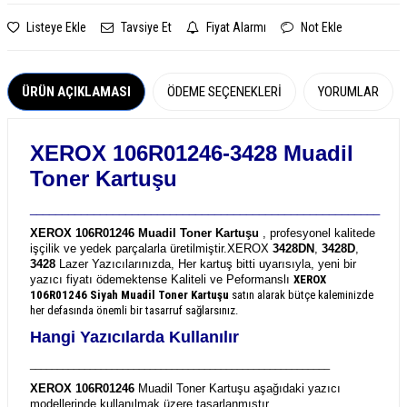
Listeye Ekle
Tavsiye Et
Fiyat Alarmı
Not Ekle
ÜRÜN AÇIKLAMASI
ÖDEME SEÇENEKLERI
YORUMLAR
XEROX 106R01246-3428 Muadil
Toner Kartuşu
_______________________________________________________
XEROX 106R01246 Muadil Toner Kartuşu
, profesyonel kalitede
işçilik ve yedek parçalarla üretilmiştir.
XEROX
3428DN
,
3428D
,
3428
Lazer Yazıcılarınızda, Her kartuş bitti uyarısıyla, yeni bir
yazıcı fiyatı ödemektense Kaliteli ve Peformanslı
XEROX
106R01246
Siyah Muadil Toner Kartuşu
satın alarak bütçe kaleminizde
her defasında önemli bir tasarruf sağlarsınız.
Hangi Yazıcılarda Kullanılır
_______________________________________________________
XEROX 106R01246
Muadil Toner Kartuşu aşağıdaki yazıcı
modellerinde kullanılmak üzere tasarlanmıştır.