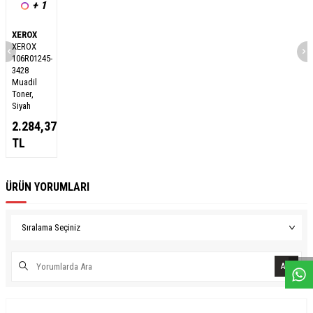
+ 1
XEROX
XEROX
106R01245-
3428
Muadil
Toner,
Siyah
2.284,37
TL
ÜRÜN YORUMLARI
W
h
a
s
a
p
p
D
e
s
e
H
a
t
t
Ara