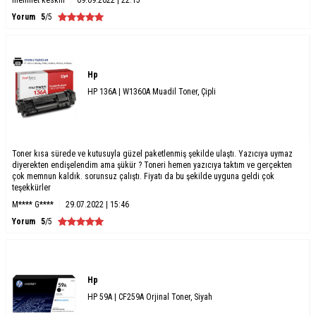
Yorum
5
/5
Hp
HP 136A | W1360A Muadil Toner, Çipli
Toner kısa sürede ve kutusuyla güzel paketlenmiş şekilde ulaştı. Yazıcıya uymaz
diyerekten endişelendim ama şükür ? Toneri hemen yazıcıya taktım ve gerçekten
çok memnun kaldık. sorunsuz çalıştı. Fiyatı da bu şekilde uyguna geldi çok
teşekkürler
M**** G****
29.07.2022 | 15:46
Yorum
5
/5
Hp
HP 59A | CF259A Orjinal Toner, Siyah