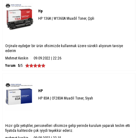
Hp
HP 136A | W1360A Muadil Toner, Çipli
Orjinale eşdeğer bir ürün ofisimizde kullanmak üzere sürekli alıyorum tavsiye
ederim
Mehmet Keskin
09.09.2022 | 22:26
Yorum
5
/5
HP
HP 83A | CF283A Muadil Toner, Siyah
Hızır gibi yetiştiler, personelleri ofisimize gelip yerinde kurulum yaparak teslim etti
fiyatıda kaliteside çok iyiydi teşekkür ederiz.
mehmet keskin
09.09.2022 | 22:15