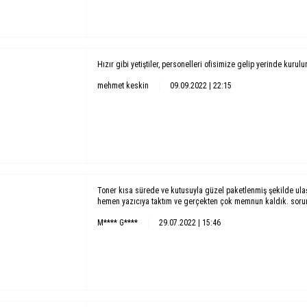
Hızır gibi yetiştiler, personelleri ofisimize gelip yerinde kurul
mehmet keskin
09.09.2022 | 22:15
Toner kısa sürede ve kutusuyla güzel paketlenmiş şekilde ula
hemen yazıcıya taktım ve gerçekten çok memnun kaldık. soruns
M**** G****
29.07.2022 | 15:46