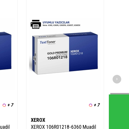
+ 7
+ 7
XEROX
XERO
uadil
XEROX 106R01218-6360 Muadil
XERO