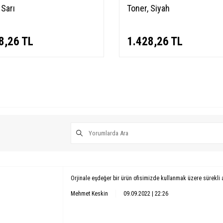
 Sarı
Toner, Siyah
8,26
TL
1.428,26
TL
Orjinale eşdeğer bir ürün ofisimizde kullanmak üzere sürekli 
Mehmet Keskin
09.09.2022 | 22:26