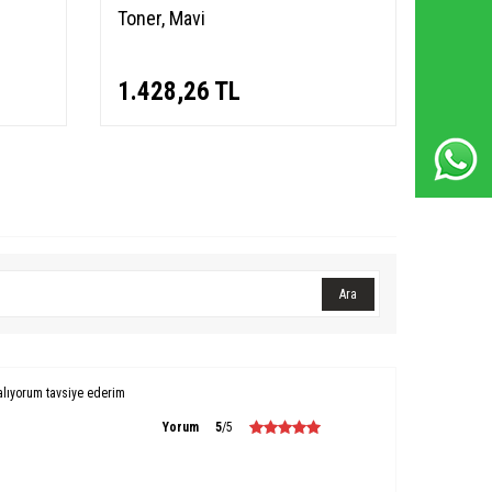
Whatsapp Destek Hattı
Toner, Mavi
Toner,
1.428,26
TL
1.4
Ara
alıyorum tavsiye ederim
Yorum
5
/5