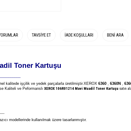
YORUMLAR
TAVSIYE ET
İADE KOŞULLARI
BENI ARA
dil Toner Kartuşu
__________
nel kalitede işçilik ve yedek parçalarla üretilmiştir.
XEROX
6360
,
6360N
,
636
nse Kaliteli ve Peformanslı
XEROX 106R01214
Mavi Muadil Toner Kartuşu
satın a
___
zıcı modellerinde kullanılmak üzere tasarlanmıştır.