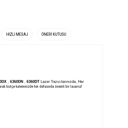
HIZLI MESAJ
ÖNERI KUTUSU
0DX
,
6360DN
,
6360DT
Lazer Yazıcılarınızda, Her
larak bütçe kaleminizde her defasında önemli bir tasarruf