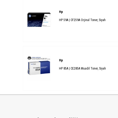
Hp
HP 59A | CF259A Orjinal Toner, Siyah
Hp
HP 85A | CE285A Muadil Toner, Siyah