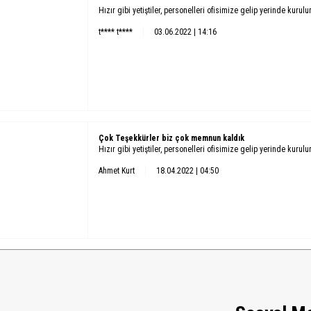
Hızır gibi yetiştiler, personelleri ofisimize gelip yerinde kurul
t**** t****
03.06.2022 | 14:16
Çok Teşekkürler biz çok memnun kaldık
Hızır gibi yetiştiler, personelleri ofisimize gelip yerinde kurul
Ahmet Kurt
18.04.2022 | 04:50