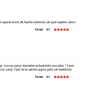
um yaparak teslim etti fiyatıda kaliteside çok iyiydi teşekkür ederiz.
Yorum
5
/5
ştı. Yazıcıya uymaz diyerekten endişelendim ama şükür ? Toneri
uz çalıştı. Fiyatı da bu şekilde uyguna geldi çok teşekkürler
Yorum
5
/5