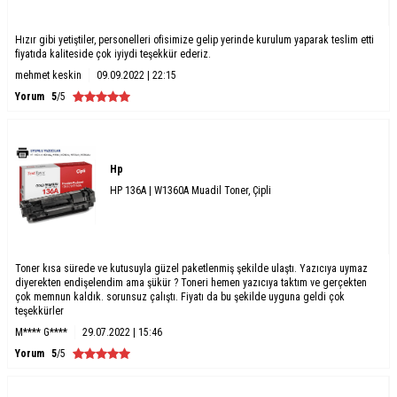
Hızır gibi yetiştiler, personelleri ofisimize gelip yerinde kurulum yaparak teslim etti
fiyatıda kaliteside çok iyiydi teşekkür ederiz.
mehmet keskin
09.09.2022 | 22:15
Yorum
5
/5
Hp
HP 136A | W1360A Muadil Toner, Çipli
Toner kısa sürede ve kutusuyla güzel paketlenmiş şekilde ulaştı. Yazıcıya uymaz
diyerekten endişelendim ama şükür ? Toneri hemen yazıcıya taktım ve gerçekten
çok memnun kaldık. sorunsuz çalıştı. Fiyatı da bu şekilde uyguna geldi çok
teşekkürler
M**** G****
29.07.2022 | 15:46
Yorum
5
/5