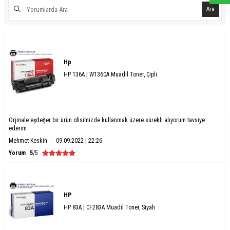
Ara
Hp
HP 136A | W1360A Muadil Toner, Çipli
Orjinale eşdeğer bir ürün ofisimizde kullanmak üzere sürekli alıyorum tavsiye
ederim
Mehmet Keskin
09.09.2022 | 22:26
Yorum
5
/5
HP
HP 83A | CF283A Muadil Toner, Siyah