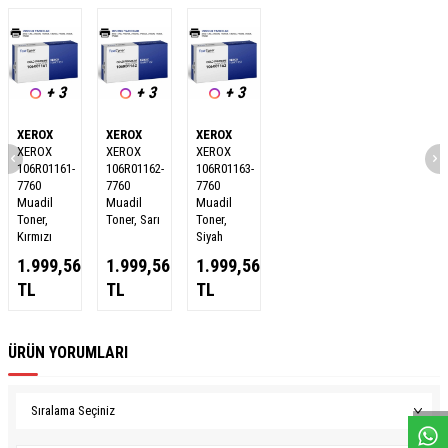
+ 3
+ 3
+ 3
XEROX
XEROX
XEROX
XEROX
XEROX
XEROX
106R01161-
106R01162-
106R01163-
7760
7760
7760
Muadil
Muadil
Muadil
Toner,
Toner, Sarı
Toner,
Kırmızı
Siyah
1.999,56
1.999,56
1.999,56
TL
TL
TL
ÜRÜN YORUMLARI
W
h
a
s
a
p
p
D
e
s
e
H
a
t
t