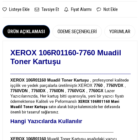
Listeye Ekle
Tavsiye Et
Fiyat Alarmı
Not Ekle
ÜRÜN AÇIKLAMASI
ÖDEME SEÇENEKLERI
YORUMLAR
XEROX 106R01160-7760 Muadil
Toner Kartuşu
_______________________________________________________
XEROX 106R01160 Muadil Toner Kartuşu
, profesyonel kalitede
işçilik ve yedek parçalarla üretilmiştir.
XEROX
7760
,
7760VDX
,
7760VDN
,
7760DX
,
7760DN
,
7760VGX
,
7760GX
Lazer
Yazıcılarınızda, Her kartuş bitti uyarısıyla, yeni bir yazıcı fiyatı
ödemektense Kaliteli ve Peformanslı
XEROX 106R01160
Mavi
Muadil Toner Kartuşu
satın alarak bütçe kaleminizde her defasında
önemli bir tasarruf sağlarsınız.
Hangi Yazıcılarda Kullanılır
_______________________________________________________
XEROX 106R01160
Muadil Toner Kartuşu aşağıdaki yazıcı