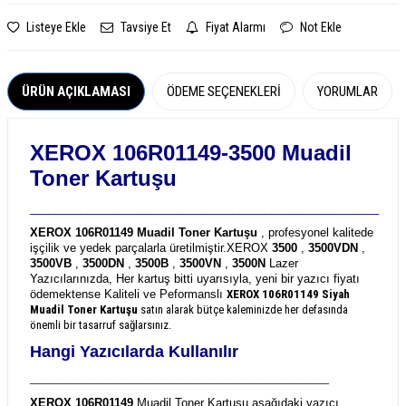
Listeye Ekle
Tavsiye Et
Fiyat Alarmı
Not Ekle
ÜRÜN AÇIKLAMASI
ÖDEME SEÇENEKLERI
YORUMLAR
XEROX 106R01149-3500 Muadil
Toner Kartuşu
_______________________________________________________
XEROX 106R01149 Muadil Toner Kartuşu
, profesyonel kalitede
işçilik ve yedek parçalarla üretilmiştir.
XEROX
3500
,
3500VDN
,
3500VB
,
3500DN
,
3500B
,
3500VN
,
3500N
Lazer
Yazıcılarınızda, Her kartuş bitti uyarısıyla, yeni bir yazıcı fiyatı
ödemektense Kaliteli ve Peformanslı
XEROX 106R01149
Siyah
Muadil Toner Kartuşu
satın alarak bütçe kaleminizde her defasında
önemli bir tasarruf sağlarsınız.
Hangi Yazıcılarda Kullanılır
_______________________________________________________
XEROX 106R01149
Muadil Toner Kartuşu aşağıdaki yazıcı