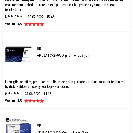
diyerekten endişelendim ama şükür ? Toneri hemen yazıcıya taktım ve gerçekten
çok memnun kaldık. sorunsuz çalıştı. Fiyatı da bu şekilde uyguna geldi çok
teşekkürler
M**** G****
29.07.2022 | 15:46
Yorum
5
/5
Hp
HP 59A | CF259A Orjinal Toner, Siyah
Hızır gibi yetiştiler, personelleri ofisimize gelip yerinde kurulum yaparak teslim etti
fiyatıda kaliteside çok iyiydi teşekkür ederiz.
t**** t****
03.06.2022 | 14:16
Yorum
5
/5
Hp
HP 85A | CE285A Muadil Toner, Siyah