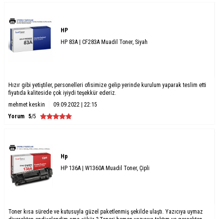
HP
HP 83A | CF283A Muadil Toner, Siyah
Hızır gibi yetiştiler, personelleri ofisimize gelip yerinde kurulum yaparak teslim etti
fiyatıda kaliteside çok iyiydi teşekkür ederiz.
mehmet keskin
09.09.2022 | 22:15
Yorum
5
/5
Hp
HP 136A | W1360A Muadil Toner, Çipli
Toner kısa sürede ve kutusuyla güzel paketlenmiş şekilde ulaştı. Yazıcıya uymaz