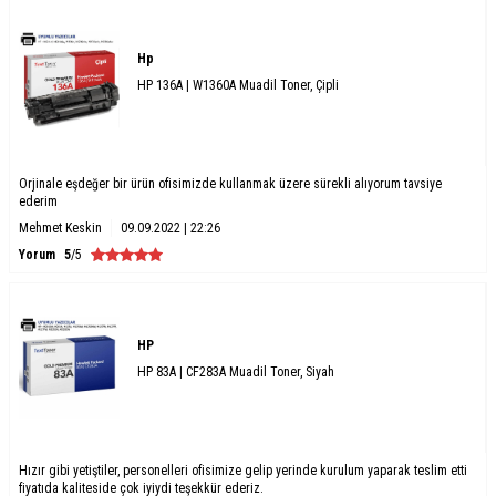
Hp
HP 136A | W1360A Muadil Toner, Çipli
Orjinale eşdeğer bir ürün ofisimizde kullanmak üzere sürekli alıyorum tavsiye
ederim
Mehmet Keskin
09.09.2022 | 22:26
Yorum
5
/5
HP
HP 83A | CF283A Muadil Toner, Siyah
Hızır gibi yetiştiler, personelleri ofisimize gelip yerinde kurulum yaparak teslim etti
fiyatıda kaliteside çok iyiydi teşekkür ederiz.