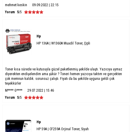
mehmet keskin
09.09.2022 | 22:15
Yorum
5
/5
Hp
HP 136A | W1360A Muadil Toner, Çipli
Toner kısa sürede ve kutusuyla güzel paketlenmiş şekilde ulaştı. Yazıcıya uymaz
diyerekten endişelendim ama şükür ? Toneri hemen yazıcıya taktım ve gerçekten
çok memnun kaldık. sorunsuz çalıştı. Fiyatı da bu şekilde uyguna geldi çok
teşekkürler
M**** G****
29.07.2022 | 15:46
Yorum
5
/5
Hp
HP 59A | CF259A Orjinal Toner, Siyah