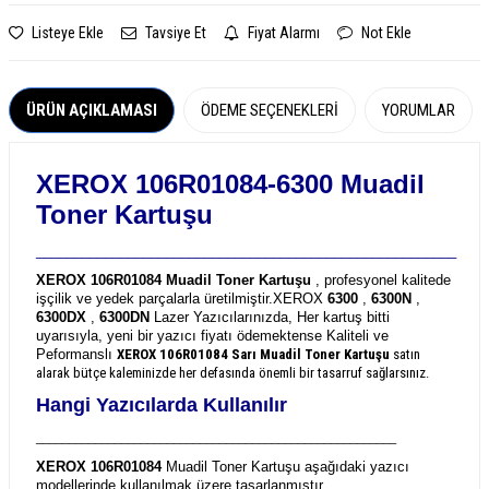
Listeye Ekle
Tavsiye Et
Fiyat Alarmı
Not Ekle
ÜRÜN AÇIKLAMASI
ÖDEME SEÇENEKLERI
YORUMLAR
XEROX 106R01084-6300 Muadil
Toner Kartuşu
_______________________________________________________
XEROX 106R01084 Muadil Toner Kartuşu
, profesyonel kalitede
işçilik ve yedek parçalarla üretilmiştir.
XEROX
6300
,
6300N
,
6300DX
,
6300DN
Lazer Yazıcılarınızda, Her kartuş bitti
uyarısıyla, yeni bir yazıcı fiyatı ödemektense Kaliteli ve
Peformanslı
XEROX 106R01084
Sarı Muadil Toner Kartuşu
satın
alarak bütçe kaleminizde her defasında önemli bir tasarruf sağlarsınız.
Hangi Yazıcılarda Kullanılır
_______________________________________________________
XEROX 106R01084
Muadil Toner Kartuşu aşağıdaki yazıcı
modellerinde kullanılmak üzere tasarlanmıştır.