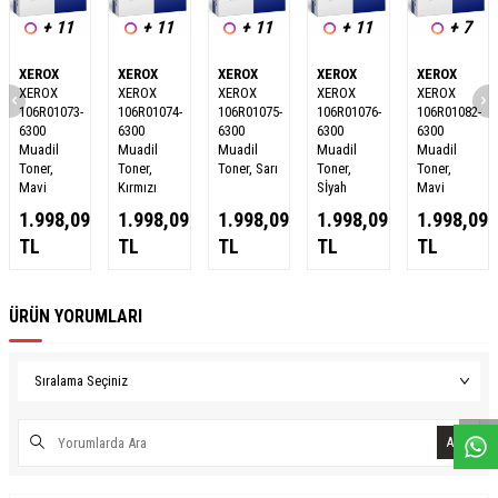
+ 11
+ 11
+ 11
+ 11
+ 7
XEROX
XEROX
XEROX
XEROX
XEROX
XEROX
XEROX
XEROX
XEROX
XEROX
106R01073-
106R01074-
106R01075-
106R01076-
106R01082-
6300
6300
6300
6300
6300
Muadil
Muadil
Muadil
Muadil
Muadil
Toner,
Toner,
Toner, Sarı
Toner,
Toner,
Mavi
Kırmızı
Sİyah
Mavi
1.998,09
1.998,09
1.998,09
1.998,09
1.998,09
TL
TL
TL
TL
TL
ÜRÜN YORUMLARI
W
h
a
s
a
p
p
D
e
s
e
H
a
t
t
Ara