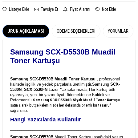
Listeye Ekle
Tavsiye Et
Fiyat Alarmı
Not Ekle
ÜRÜN AÇIKLAMASI
ÖDEME SEÇENEKLERI
YORUMLAR
Samsung SCX-D5530B Muadil
Toner Kartuşu
_______________________________________________________
Samsung SCX-D5530B Muadil Toner Kartuşu
, profesyonel
kalitede işçilik ve yedek parçalarla üretilmiştir.
Samsung
SCX-
5530N
,
SCX-5530FN
Lazer Yazıcılarınızda, Her kartuş bitti
uyarısıyla, yeni bir yazıcı fiyatı ödemektense Kaliteli ve
Peformanslı
Samsung SCX-D5530B
Siyah Muadil Toner Kartuşu
satın alarak bütçe kaleminizde her defasında önemli bir tasarruf
sağlarsınız.
Hangi Yazıcılarda Kullanılır
_______________________________________________________
Samsung SCX-D5530B
Muadil Toner Kartuşu aşağıdaki yazıcı