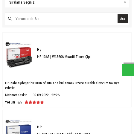
Ara
W
h
a
s
a
p
p
D
e
s
e
H
a
t
t
Hp
HP 136A | W1360A Muadil Toner, Çipli
Orjinale eşdeğer bir ürün ofisimizde kullanmak üzere sürekli alıyorum tavsiye
ederim
Mehmet Keskin
09.09.2022 | 22:26
Yorum
5
/5
HP