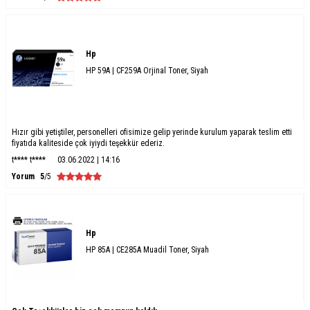
Hp
HP 59A | CF259A Orjinal Toner, Siyah
Hızır gibi yetiştiler, personelleri ofisimize gelip yerinde kurulum yaparak teslim etti
fiyatıda kaliteside çok iyiydi teşekkür ederiz.
t**** t****
03.06.2022 | 14:16
Yorum
5
/5
Hp
HP 85A | CE285A Muadil Toner, Siyah