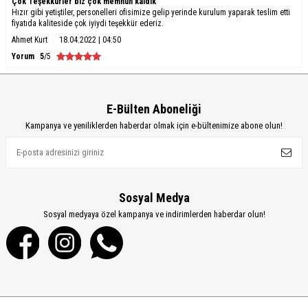
Çok Teşekkürler biz çok memnun kaldık
Hızır gibi yetiştiler, personelleri ofisimize gelip yerinde kurulum yaparak teslim etti
fiyatıda kaliteside çok iyiydi teşekkür ederiz.
Ahmet Kurt
18.04.2022 | 04:50
Yorum
5
/5
E-Bülten Aboneliği
Kampanya ve yeniliklerden haberdar olmak için e-bültenimize abone olun!
Sosyal Medya
Sosyal medyaya özel kampanya ve indirimlerden haberdar olun!