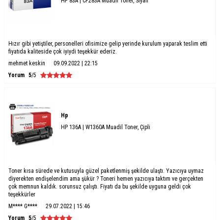
HP 83A | CF283A Muadil Toner, Siyah
Hızır gibi yetiştiler, personelleri ofisimize gelip yerinde kurulum yaparak teslim etti
fiyatıda kaliteside çok iyiydi teşekkür ederiz.
mehmet keskin
09.09.2022 | 22:15
Yorum
5
/5
Hp
HP 136A | W1360A Muadil Toner, Çipli
Toner kısa sürede ve kutusuyla güzel paketlenmiş şekilde ulaştı. Yazıcıya uymaz
diyerekten endişelendim ama şükür ? Toneri hemen yazıcıya taktım ve gerçekten
çok memnun kaldık. sorunsuz çalıştı. Fiyatı da bu şekilde uyguna geldi çok
teşekkürler
M**** G****
29.07.2022 | 15:46
Yorum
5
/5