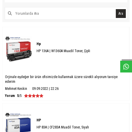
Ara
W
h
a
s
a
p
p
D
e
s
e
H
a
t
t
Hp
HP 136A | W1360A Muadil Toner, Çipli
Orjinale eşdeğer bir ürün ofisimizde kullanmak üzere sürekli alıyorum tavsiye
ederim
Mehmet Keskin
09.09.2022 | 22:26
Yorum
5
/5
HP
HP 83A | CF283A Muadil Toner, Siyah