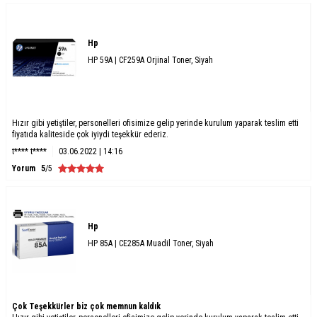
Hp
HP 59A | CF259A Orjinal Toner, Siyah
Hızır gibi yetiştiler, personelleri ofisimize gelip yerinde kurulum yaparak teslim etti
fiyatıda kaliteside çok iyiydi teşekkür ederiz.
t**** t****
03.06.2022 | 14:16
Yorum
5
/5
Hp
HP 85A | CE285A Muadil Toner, Siyah
Çok Teşekkürler biz çok memnun kaldık