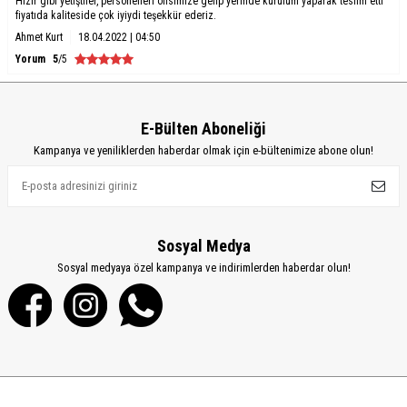
Hızır gibi yetiştiler, personelleri ofisimize gelip yerinde kurulum yaparak teslim etti
fiyatıda kaliteside çok iyiydi teşekkür ederiz.
Ahmet Kurt
18.04.2022 | 04:50
Yorum
5
/5
E-Bülten Aboneliği
Kampanya ve yeniliklerden haberdar olmak için e-bültenimize abone olun!
Sosyal Medya
Sosyal medyaya özel kampanya ve indirimlerden haberdar olun!