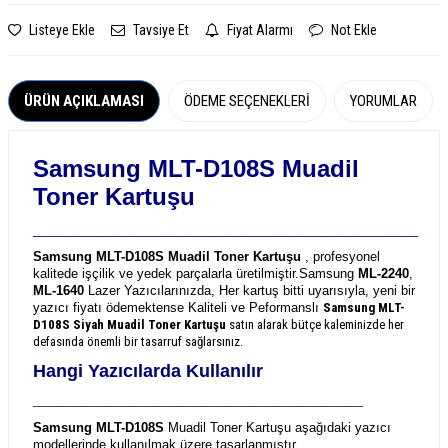
Listeye Ekle
Tavsiye Et
Fiyat Alarmı
Not Ekle
ÜRÜN AÇIKLAMASI
ÖDEME SEÇENEKLERI
YORUMLAR
Samsung MLT-D108S Muadil
Toner Kartuşu
_______________________________________________________
Samsung MLT-D108S Muadil Toner Kartuşu
, profesyonel
kalitede işçilik ve yedek parçalarla üretilmiştir.
Samsung
ML-2240
,
ML-1640
Lazer Yazıcılarınızda, Her kartuş bitti uyarısıyla, yeni bir
yazıcı fiyatı ödemektense Kaliteli ve Peformanslı
Samsung MLT-
D108S
Siyah Muadil Toner Kartuşu
satın alarak bütçe kaleminizde her
defasında önemli bir tasarruf sağlarsınız.
Hangi Yazıcılarda Kullanılır
_______________________________________________________
Samsung MLT-D108S
Muadil Toner Kartuşu aşağıdaki yazıcı
modellerinde kullanılmak üzere tasarlanmıştır.