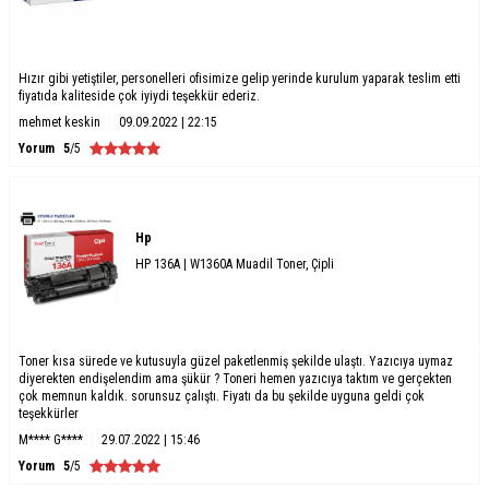
Hızır gibi yetiştiler, personelleri ofisimize gelip yerinde kurulum yaparak teslim etti
fiyatıda kaliteside çok iyiydi teşekkür ederiz.
mehmet keskin
09.09.2022 | 22:15
Yorum
5
/5
Hp
HP 136A | W1360A Muadil Toner, Çipli
Toner kısa sürede ve kutusuyla güzel paketlenmiş şekilde ulaştı. Yazıcıya uymaz
diyerekten endişelendim ama şükür ? Toneri hemen yazıcıya taktım ve gerçekten
çok memnun kaldık. sorunsuz çalıştı. Fiyatı da bu şekilde uyguna geldi çok
teşekkürler
M**** G****
29.07.2022 | 15:46
Yorum
5
/5