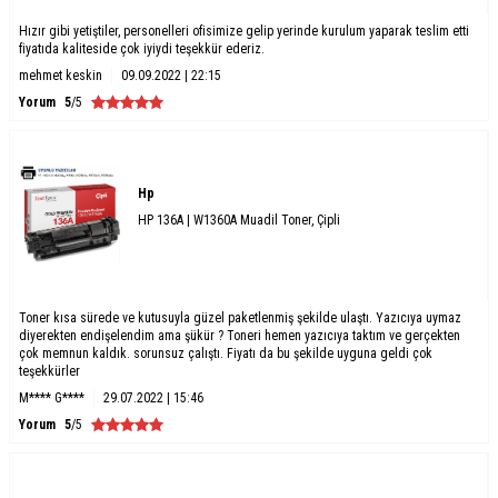
Hızır gibi yetiştiler, personelleri ofisimize gelip yerinde kurulum yaparak teslim etti
fiyatıda kaliteside çok iyiydi teşekkür ederiz.
mehmet keskin
09.09.2022 | 22:15
Yorum
5
/5
Hp
HP 136A | W1360A Muadil Toner, Çipli
Toner kısa sürede ve kutusuyla güzel paketlenmiş şekilde ulaştı. Yazıcıya uymaz
diyerekten endişelendim ama şükür ? Toneri hemen yazıcıya taktım ve gerçekten
çok memnun kaldık. sorunsuz çalıştı. Fiyatı da bu şekilde uyguna geldi çok
teşekkürler
M**** G****
29.07.2022 | 15:46
Yorum
5
/5