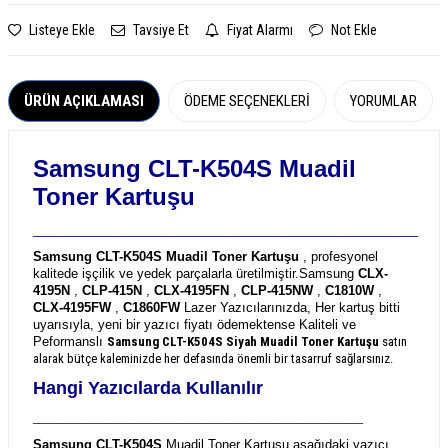
Listeye Ekle
Tavsiye Et
Fiyat Alarmı
Not Ekle
ÜRÜN AÇIKLAMASI
ÖDEME SEÇENEKLERI
YORUMLAR
Samsung CLT-K504S Muadil
Toner Kartuşu
_______________________________________________________
Samsung CLT-K504S Muadil Toner Kartuşu
, profesyonel
kalitede işçilik ve yedek parçalarla üretilmiştir.
Samsung
CLX-
4195N
,
CLP-415N
,
CLX-4195FN
,
CLP-415NW
,
C1810W
,
CLX-4195FW
,
C1860FW
Lazer Yazıcılarınızda, Her kartuş bitti
uyarısıyla, yeni bir yazıcı fiyatı ödemektense Kaliteli ve
Peformanslı
Samsung CLT-K504S
Siyah Muadil Toner Kartuşu
satın
alarak bütçe kaleminizde her defasında önemli bir tasarruf sağlarsınız.
Hangi Yazıcılarda Kullanılır
_______________________________________________________
Samsung CLT-K504S
Muadil Toner Kartuşu aşağıdaki yazıcı