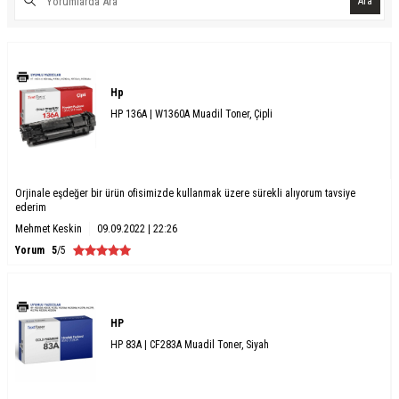
Ara
Hp
HP 136A | W1360A Muadil Toner, Çipli
Orjinale eşdeğer bir ürün ofisimizde kullanmak üzere sürekli alıyorum tavsiye
ederim
Mehmet Keskin
09.09.2022 | 22:26
Yorum
5
/5
HP
HP 83A | CF283A Muadil Toner, Siyah