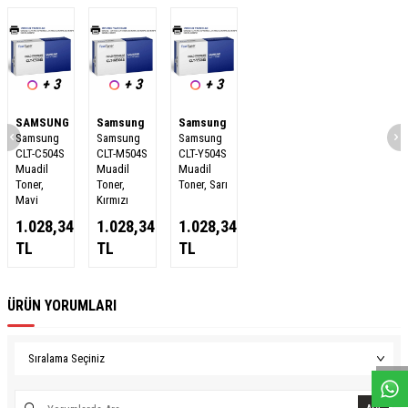
+ 3
+ 3
+ 3
SAMSUNG
Samsung
Samsung
Samsung
Samsung
Samsung
CLT-C504S
CLT-M504S
CLT-Y504S
Muadil
Muadil
Muadil
Toner,
Toner,
Toner, Sarı
Mavi
Kırmızı
1.028,34
1.028,34
1.028,34
TL
TL
TL
ÜRÜN YORUMLARI
W
h
a
s
a
p
p
D
e
s
e
H
a
t
t