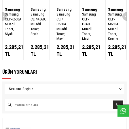
Samsung
Samsung
Samsung
Samsung
Samsung
Samsung
Samsung
Samsung
Samsung
Samsung
CLP-K660A
CLP-K660B
CLP-
CLP-
CLP-
Muadil
Muadil
C660A
C660B
M660A
Toner,
Toner,
Muadil
Muadil
Muadil
Siyah
Siyah
Toner,
Toner,
Toner,
Mavi
Mavi
Kırmızı
2.285,21
2.285,21
2.285,21
2.285,21
2.285,21
TL
TL
TL
TL
TL
ÜRÜN YORUMLARI
W
h
a
s
a
p
p
D
e
s
e
H
a
t
t
Ara