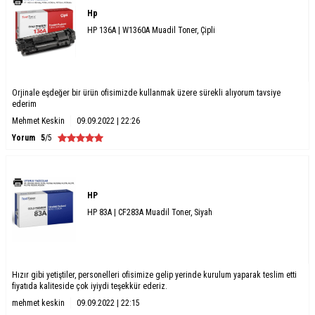
Hp
HP 136A | W1360A Muadil Toner, Çipli
Orjinale eşdeğer bir ürün ofisimizde kullanmak üzere sürekli alıyorum tavsiye
ederim
Mehmet Keskin
09.09.2022 | 22:26
Yorum
5
/5
HP
HP 83A | CF283A Muadil Toner, Siyah
Hızır gibi yetiştiler, personelleri ofisimize gelip yerinde kurulum yaparak teslim etti
fiyatıda kaliteside çok iyiydi teşekkür ederiz.
mehmet keskin
09.09.2022 | 22:15