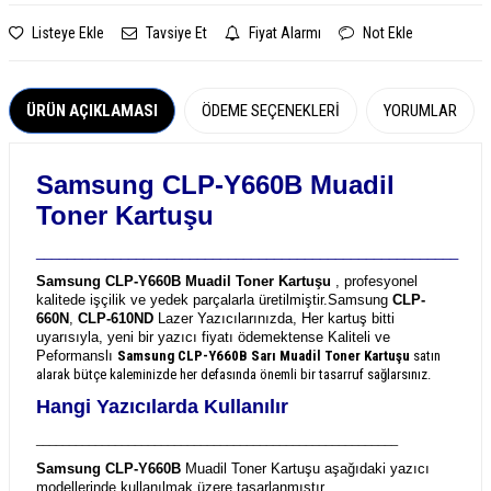
Listeye Ekle
Tavsiye Et
Fiyat Alarmı
Not Ekle
ÜRÜN AÇIKLAMASI
ÖDEME SEÇENEKLERI
YORUMLAR
Samsung CLP-Y660B Muadil
Toner Kartuşu
_______________________________________________________
Samsung CLP-Y660B Muadil Toner Kartuşu
, profesyonel
kalitede işçilik ve yedek parçalarla üretilmiştir.
Samsung
CLP-
660N
,
CLP-610ND
Lazer Yazıcılarınızda, Her kartuş bitti
uyarısıyla, yeni bir yazıcı fiyatı ödemektense Kaliteli ve
Peformanslı
Samsung CLP-Y660B
Sarı Muadil Toner Kartuşu
satın
alarak bütçe kaleminizde her defasında önemli bir tasarruf sağlarsınız.
Hangi Yazıcılarda Kullanılır
_______________________________________________________
Samsung CLP-Y660B
Muadil Toner Kartuşu aşağıdaki yazıcı
modellerinde kullanılmak üzere tasarlanmıştır.