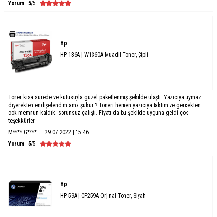
Yorum
5
/5
Hp
HP 136A | W1360A Muadil Toner, Çipli
Toner kısa sürede ve kutusuyla güzel paketlenmiş şekilde ulaştı. Yazıcıya uymaz
diyerekten endişelendim ama şükür ? Toneri hemen yazıcıya taktım ve gerçekten
çok memnun kaldık. sorunsuz çalıştı. Fiyatı da bu şekilde uyguna geldi çok
teşekkürler
M**** G****
29.07.2022 | 15:46
Yorum
5
/5
Hp
HP 59A | CF259A Orjinal Toner, Siyah