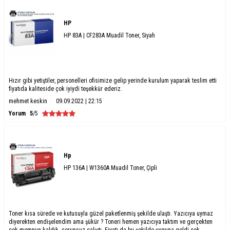
HP
HP 83A | CF283A Muadil Toner, Siyah
Hızır gibi yetiştiler, personelleri ofisimize gelip yerinde kurulum yaparak teslim etti
fiyatıda kaliteside çok iyiydi teşekkür ederiz.
mehmet keskin
09.09.2022 | 22:15
Yorum
5
/5
Hp
HP 136A | W1360A Muadil Toner, Çipli
Toner kısa sürede ve kutusuyla güzel paketlenmiş şekilde ulaştı. Yazıcıya uymaz
diyerekten endişelendim ama şükür ? Toneri hemen yazıcıya taktım ve gerçekten
çok memnun kaldık. sorunsuz çalıştı. Fiyatı da bu şekilde uyguna geldi çok