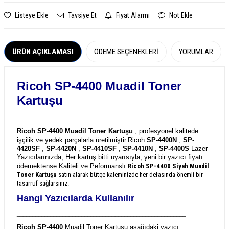
Listeye Ekle
Tavsiye Et
Fiyat Alarmı
Not Ekle
ÜRÜN AÇIKLAMASI
ÖDEME SEÇENEKLERI
YORUMLAR
Ricoh SP-4400 Muadil Toner
Kartuşu
_______________________________________________________
Ricoh SP-4400 Muadil Toner Kartuşu
, profesyonel kalitede
işçilik ve yedek parçalarla üretilmiştir.
Ricoh
SP-4400N
,
SP-
4420SF
,
SP-4420N
,
SP-4410SF
,
SP-4410N
,
SP-4400S
Lazer
Yazıcılarınızda, Her kartuş bitti uyarısıyla, yeni bir yazıcı fiyatı
ödemektense Kaliteli ve Peformanslı
Ricoh SP-4400
Siyah Muadil
Toner Kartuşu
satın alarak bütçe kaleminizde her defasında önemli bir
tasarruf sağlarsınız.
Hangi Yazıcılarda Kullanılır
_______________________________________________________
Ricoh SP-4400
Muadil Toner Kartuşu aşağıdaki yazıcı