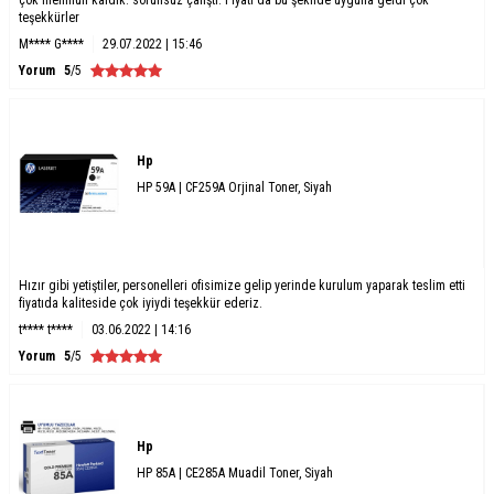
teşekkürler
M**** G****
29.07.2022 | 15:46
Yorum
5
/5
Hp
HP 59A | CF259A Orjinal Toner, Siyah
Hızır gibi yetiştiler, personelleri ofisimize gelip yerinde kurulum yaparak teslim etti
fiyatıda kaliteside çok iyiydi teşekkür ederiz.
t**** t****
03.06.2022 | 14:16
Yorum
5
/5
Hp
HP 85A | CE285A Muadil Toner, Siyah