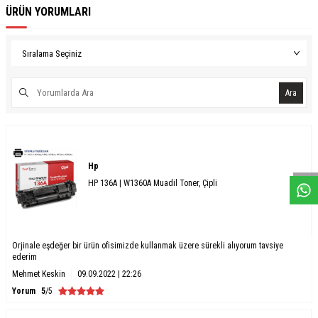
ÜRÜN YORUMLARI
Ara
W
h
a
s
a
p
p
D
e
s
e
H
a
t
t
Hp
HP 136A | W1360A Muadil Toner, Çipli
Orjinale eşdeğer bir ürün ofisimizde kullanmak üzere sürekli alıyorum tavsiye
ederim
Mehmet Keskin
09.09.2022 | 22:26
Yorum
5
/5