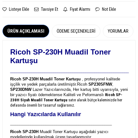
Listeye Ekle
Tavsiye Et
Fiyat Alarmı
Not Ekle
ÜRÜN AÇIKLAMASI
ÖDEME SEÇENEKLERI
YORUMLAR
Ricoh SP-230H Muadil Toner
Kartuşu
_______________________________________________________
Ricoh SP-230H Muadil Toner Kartuşu
, profesyonel kalitede
işçilik ve yedek parçalarla üretilmiştir.
Ricoh
SP230SFNW
,
SP230DNW
Lazer Yazıcılarınızda, Her kartuş bitti uyarısıyla, yeni
bir yazıcı fiyatı ödemektense Kaliteli ve Peformanslı
Ricoh SP-
230H
Siyah Muadil Toner Kartuşu
satın alarak bütçe kaleminizde her
defasında önemli bir tasarruf sağlarsınız.
Hangi Yazıcılarda Kullanılır
_______________________________________________________
Ricoh SP-230H
Muadil Toner Kartuşu aşağıdaki yazıcı
modellerinde kullanılmak üzere tasarlanmıştır.