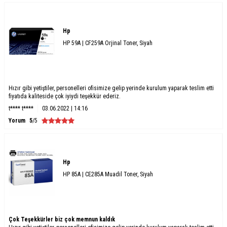
Hp
HP 59A | CF259A Orjinal Toner, Siyah
Hızır gibi yetiştiler, personelleri ofisimize gelip yerinde kurulum yaparak teslim etti
fiyatıda kaliteside çok iyiydi teşekkür ederiz.
t**** t****
03.06.2022 | 14:16
Yorum
5
/5
Hp
HP 85A | CE285A Muadil Toner, Siyah
Çok Teşekkürler biz çok memnun kaldık