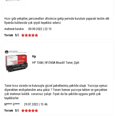
Hızır gibi yetiştiler, personelleri ofisimize gelip yerinde kurulum yaparak teslim etti
fiyatıda kaliteside çok iyiydi teşekkür ederiz.
mehmet keskin
09.09.2022 | 22:15
Yorum
5
/5
Hp
HP 136A | W1360A Muadil Toner, Çipli
Toner kısa sürede ve kutusuyla güzel paketlenmiş şekilde ulaştı. Yazıcıya uymaz
diyerekten endişelendim ama şükür ? Toneri hemen yazıcıya taktım ve gerçekten
çok memnun kaldık. sorunsuz çalıştı. Fiyatı da bu şekilde uyguna geldi çok
teşekkürler
M**** G****
29.07.2022 | 15:46
Yorum
5
/5