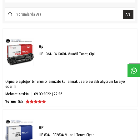
Ara
W
h
a
s
a
p
p
D
e
s
e
H
a
t
t
Hp
HP 136A | W1360A Muadil Toner, Çipli
Orjinale eşdeğer bir ürün ofisimizde kullanmak üzere sürekli alıyorum tavsiye
ederim
Mehmet Keskin
09.09.2022 | 22:26
Yorum
5
/5
HP
HP 83A | CF283A Muadil Toner, Siyah