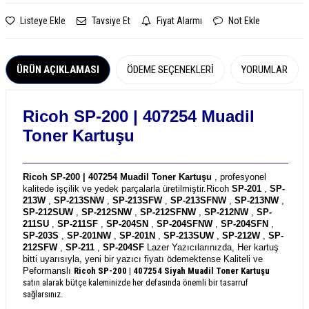
Listeye Ekle
Tavsiye Et
Fiyat Alarmı
Not Ekle
ÜRÜN AÇIKLAMASI
ÖDEME SEÇENEKLERI
YORUMLAR
Ricoh SP-200 | 407254 Muadil
Toner Kartuşu
_______________________________________________________
Ricoh SP-200 | 407254 Muadil Toner Kartuşu
, profesyonel
kalitede işçilik ve yedek parçalarla üretilmiştir.
Ricoh
SP-201
,
SP-
213W
,
SP-213SNW
,
SP-213SFW
,
SP-213SFNW
,
SP-213NW
,
SP-212SUW
,
SP-212SNW
,
SP-212SFNW
,
SP-212NW
,
SP-
211SU
,
SP-211SF
,
SP-204SN
,
SP-204SFNW
,
SP-204SFN
,
SP-203S
,
SP-201NW
,
SP-201N
,
SP-213SUW
,
SP-212W
,
SP-
212SFW
,
SP-211
,
SP-204SF
Lazer Yazıcılarınızda, Her kartuş
bitti uyarısıyla, yeni bir yazıcı fiyatı ödemektense Kaliteli ve
Peformanslı
Ricoh SP-200 | 407254
Siyah Muadil Toner Kartuşu
satın alarak bütçe kaleminizde her defasında önemli bir tasarruf
sağlarsınız.