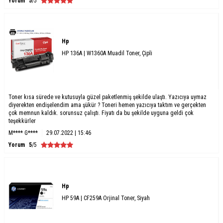
Yorum
5
/5
Hp
HP 136A | W1360A Muadil Toner, Çipli
Toner kısa sürede ve kutusuyla güzel paketlenmiş şekilde ulaştı. Yazıcıya uymaz
diyerekten endişelendim ama şükür ? Toneri hemen yazıcıya taktım ve gerçekten
çok memnun kaldık. sorunsuz çalıştı. Fiyatı da bu şekilde uyguna geldi çok
teşekkürler
M**** G****
29.07.2022 | 15:46
Yorum
5
/5
Hp
HP 59A | CF259A Orjinal Toner, Siyah