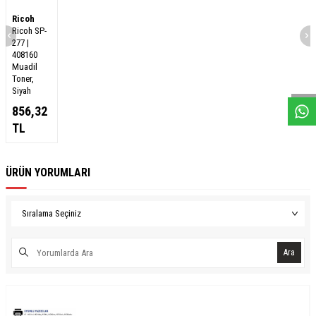
Ricoh
Ricoh SP-
277 |
408160
W
h
a
s
a
p
p
D
e
s
e
H
a
t
t
Muadil
Toner,
Siyah
856,32
TL
ÜRÜN YORUMLARI
Ara