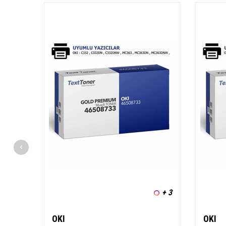
+ 3
OKI
OKI