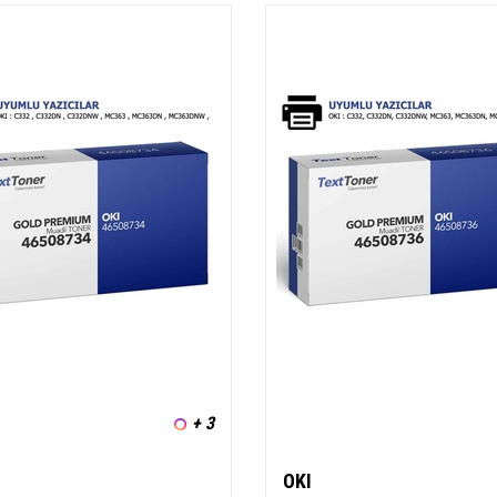
+ 3
OKI