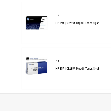
Hp
HP 59A | CF259A Orjinal Toner, Siyah
Hp
HP 85A | CE285A Muadil Toner, Siyah