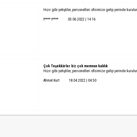
Hızır gibi yetiştiler, personelleri ofisimize gelip yerinde kurul
t**** t****
03.06.2022 | 14:16
Çok Teşekkürler biz çok memnun kaldık
Hızır gibi yetiştiler, personelleri ofisimize gelip yerinde kurul
Ahmet Kurt
18.04.2022 | 04:50