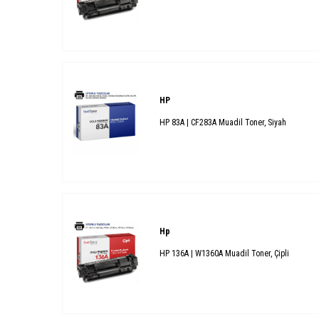
HP
HP 83A | CF283A Muadil Toner, Siyah
Hp
HP 136A | W1360A Muadil Toner, Çipli