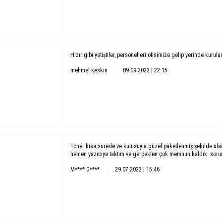
Hızır gibi yetiştiler, personelleri ofisimize gelip yerinde kurul
mehmet keskin
09.09.2022 | 22:15
Toner kısa sürede ve kutusuyla güzel paketlenmiş şekilde ula
hemen yazıcıya taktım ve gerçekten çok memnun kaldık. soruns
M**** G****
29.07.2022 | 15:46