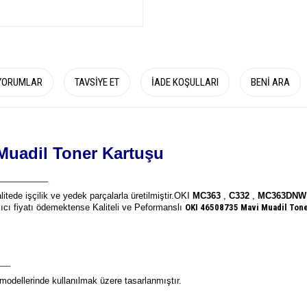
YORUMLAR
TAVSIYE ET
İADE KOŞULLARI
BENI ARA
uadil Toner Kartuşu
__________
litede işçilik ve yedek parçalarla üretilmiştir.
OKI
MC363
,
C332
,
MC363DN
azıcı fiyatı ödemektense Kaliteli ve Peformanslı
OKI 46508735
Mavi Muadil Tone
___
odellerinde kullanılmak üzere tasarlanmıştır.