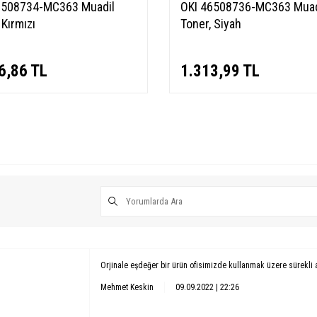
6508734-MC363 Muadil
OKI 46508736-MC363 Muad
 Kırmızı
Toner, Siyah
6,86
TL
1.313,99
TL
Orjinale eşdeğer bir ürün ofisimizde kullanmak üzere sürekli 
Mehmet Keskin
09.09.2022 | 22:26