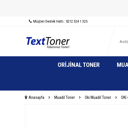
Müşteri Destek Hattı : 0212 324 1 325
ORIJINAL TONER
MUA
Anasayfa
Muadil Toner
Oki Muadil Toner
OKI