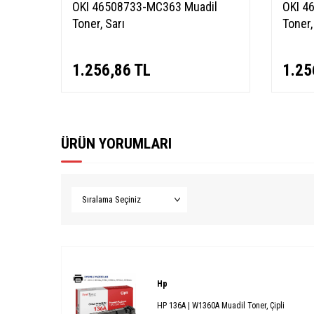
OKI 46508733-MC363 Muadil
OKI 4
Toner, Sarı
Toner,
1.256,86
TL
1.25
ÜRÜN YORUMLARI
Hp
HP 136A | W1360A Muadil Toner, Çipli