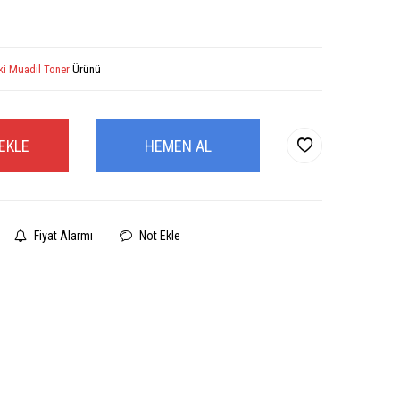
ki Muadil Toner
Ürünü
EKLE
HEMEN AL
Fiyat Alarmı
Not Ekle