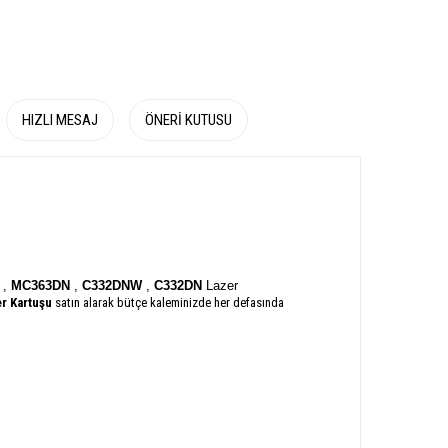
HIZLI MESAJ
ÖNERI KUTUSU
W
,
MC363DN
,
C332DNW
,
C332DN
Lazer
r Kartuşu
satın alarak bütçe kaleminizde her defasında