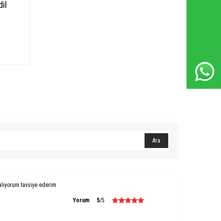
Whatsapp Destek Hattı
il
Ara
alıyorum tavsiye ederim
Yorum
5
/5