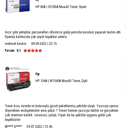
HP
HP 83A | CF283A Muadil Toner, Siyah
Hızır gibi yetiştiler, personelleri ofisimize gelip yerinde kurulum yaparak teslim etti
fiyatıda kaliteside çok iyiydi teşekkür ederiz.
mehmet keskin
09.09.2022 | 22:15
Yorum
5
/5
Hp
HP 136A | W1360A Muadil Toner, Çipli
Toner kısa sürede ve kutusuyla güzel paketlenmiş şekilde ulaştı. Yazıcıya uymaz
diyerekten endişelendim ama şükür ? Toneri hemen yazıcıya taktım ve gerçekten
çok memnun kaldık. sorunsuz çalıştı. Fiyatı da bu şekilde uyguna geldi çok
teşekkürler
M**** G****
29.07.2022 | 15:46