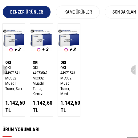
BENZER ÜRÜNLER
İKAME ÜRÜNLER
SON BAKILAN
+ 3
+ 3
+ 3
OKI
OKI
OKI
OKI
OKI
OKI
44973541-
44973542-
44973543-
MC332
MC332
MC332
Muadil
Muadil
Muadil
Toner, Sarı
Toner,
Toner,
Kırmızı
Mavi
1.142,60
1.142,60
1.142,60
TL
TL
TL
W
h
a
s
a
p
p
D
e
s
e
H
a
t
t
ÜRÜN YORUMLARI