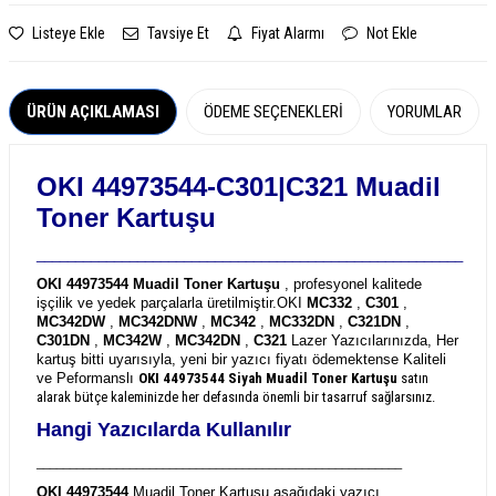
Listeye Ekle
Tavsiye Et
Fiyat Alarmı
Not Ekle
ÜRÜN AÇIKLAMASI
ÖDEME SEÇENEKLERI
YORUMLAR
OKI 44973544-C301|C321 Muadil
Toner Kartuşu
_______________________________________________________
OKI 44973544 Muadil Toner Kartuşu
, profesyonel kalitede
işçilik ve yedek parçalarla üretilmiştir.
OKI
MC332
,
C301
,
MC342DW
,
MC342DNW
,
MC342
,
MC332DN
,
C321DN
,
C301DN
,
MC342W
,
MC342DN
,
C321
Lazer Yazıcılarınızda, Her
kartuş bitti uyarısıyla, yeni bir yazıcı fiyatı ödemektense Kaliteli
ve Peformanslı
OKI 44973544
Siyah Muadil Toner Kartuşu
satın
alarak bütçe kaleminizde her defasında önemli bir tasarruf sağlarsınız.
Hangi Yazıcılarda Kullanılır
_______________________________________________________
OKI 44973544
Muadil Toner Kartuşu aşağıdaki yazıcı