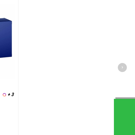
+ 3
l