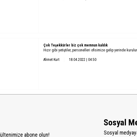
Çok Teşekkürler biz çok memnun kaldık
Hızır gibi yetiştiler, personelleri ofisimize gelip yerinde kurul
Ahmet Kurt
18.04.2022 | 04:50
Sosyal M
Sosyal medyaya
ültenimize abone olun!