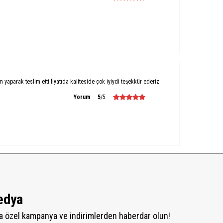
um yaparak teslim etti fiyatıda kaliteside çok iyiydi teşekkür ederiz.
Yorum
5
/5
edya
 özel kampanya ve indirimlerden haberdar olun!