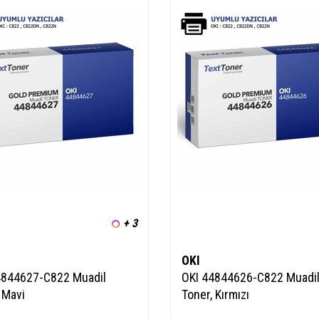
+ 3
OKI
4844627-C822 Muadil
OKI 44844626-C822 Muadi
 Mavi
Toner, Kırmızı