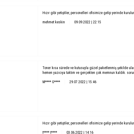
Hızır gibi yetiştiler, personelleri ofisimize gelip yerinde kurul
mehmet keskin
09.09.2022 | 22:15
Toner kısa sürede ve kutusuyla güzel paketlenmiş şekilde ula
hemen yazıcıya taktım ve gerçekten çok memnun kaldık. soruns
M**** G****
29.07.2022 | 15:46
Hızır gibi yetiştiler, personelleri ofisimize gelip yerinde kurul
t**** t****
03.06.2022 | 14:16