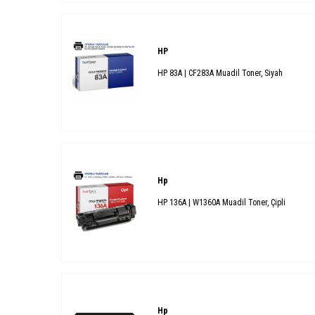
HP
HP 83A | CF283A Muadil Toner, Siyah
Hp
HP 136A | W1360A Muadil Toner, Çipli
Hp