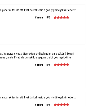
um yaparak teslim etti fiyatıda kaliteside çok iyiydi teşekkür ederiz.
Yorum
5
/5
ştı. Yazıcıya uymaz diyerekten endişelendim ama şükür ? Toneri
uz çalıştı. Fiyatı da bu şekilde uyguna geldi çok teşekkürler
Yorum
5
/5
um yaparak teslim etti fiyatıda kaliteside çok iyiydi teşekkür ederiz.
Yorum
5
/5