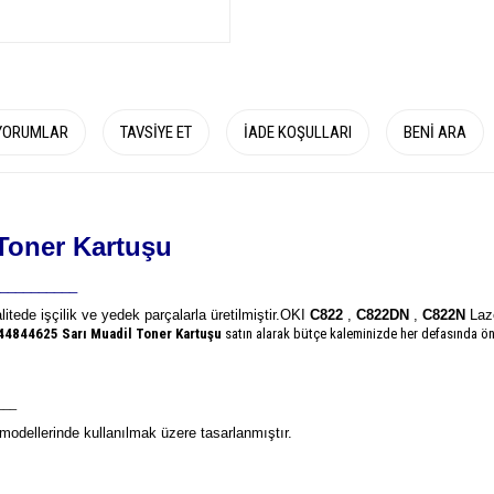
YORUMLAR
TAVSIYE ET
İADE KOŞULLARI
BENI ARA
Toner Kartuşu
__________
litede işçilik ve yedek parçalarla üretilmiştir.
OKI
C822
,
C822DN
,
C822N
Laze
 44844625
Sarı Muadil Toner Kartuşu
satın alarak bütçe kaleminizde her defasında öne
___
odellerinde kullanılmak üzere tasarlanmıştır.