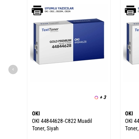
+ 3
OKI
OKI
OKI 44844628-C822 Muadil
OKI 4
Toner, Siyah
Toner,