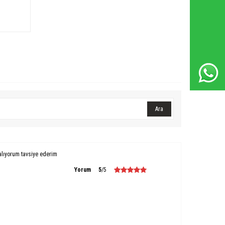
Whatsapp Destek Hattı
Ara
alıyorum tavsiye ederim
Yorum
5
/5