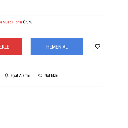
ki Muadil Toner
Ürünü
EKLE
HEMEN AL
Fiyat Alarmı
Not Ekle