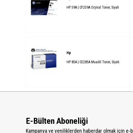
HP 59A | CF259A Orjinal Toner, Siyah
Hp
HP 85A | CE285A Muadil Toner, Siyah
E-Bülten Aboneliği
Kampanya ve yeniliklerden haberdar olmak için e-b