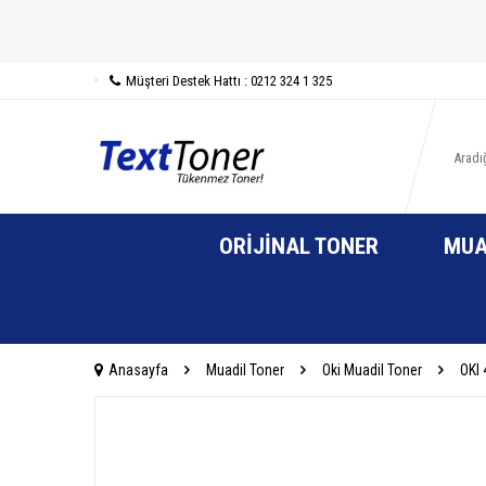
Müşteri Destek Hattı : 0212 324 1 325
ORIJINAL TONER
MUA
Anasayfa
Muadil Toner
Oki Muadil Toner
OKI 