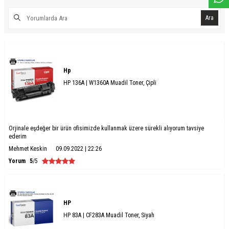
Ara
Hp
HP 136A | W1360A Muadil Toner, Çipli
Orjinale eşdeğer bir ürün ofisimizde kullanmak üzere sürekli alıyorum tavsiye
ederim
Mehmet Keskin
09.09.2022 | 22:26
Yorum
5
/5
HP
HP 83A | CF283A Muadil Toner, Siyah