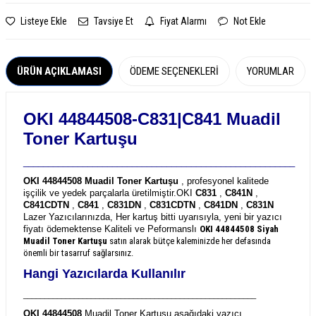
Listeye Ekle
Tavsiye Et
Fiyat Alarmı
Not Ekle
ÜRÜN AÇIKLAMASI
ÖDEME SEÇENEKLERI
YORUMLAR
OKI 44844508-C831|C841 Muadil
Toner Kartuşu
_______________________________________________________
OKI 44844508 Muadil Toner Kartuşu
, profesyonel kalitede
işçilik ve yedek parçalarla üretilmiştir.
OKI
C831
,
C841N
,
C841CDTN
,
C841
,
C831DN
,
C831CDTN
,
C841DN
,
C831N
Lazer Yazıcılarınızda, Her kartuş bitti uyarısıyla, yeni bir yazıcı
fiyatı ödemektense Kaliteli ve Peformanslı
OKI 44844508
Siyah
Muadil Toner Kartuşu
satın alarak bütçe kaleminizde her defasında
önemli bir tasarruf sağlarsınız.
Hangi Yazıcılarda Kullanılır
_______________________________________________________
OKI 44844508
Muadil Toner Kartuşu aşağıdaki yazıcı