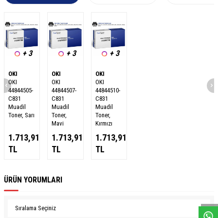
+ 3
+ 3
+ 3
OKI
OKI
OKI
OKI
OKI
OKI
44844505-
44844507-
44844510-
C831
C831
C831
Muadil
Muadil
Muadil
Toner, Sarı
Toner,
Toner,
Mavi
Kırmızı
1.713,91
1.713,91
1.713,91
TL
TL
TL
W
h
a
s
a
p
p
D
e
s
e
H
a
t
t
ÜRÜN YORUMLARI