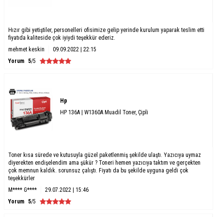
Hızır gibi yetiştiler, personelleri ofisimize gelip yerinde kurulum yaparak teslim etti
fiyatıda kaliteside çok iyiydi teşekkür ederiz.
mehmet keskin
09.09.2022 | 22:15
Yorum
5
/5
Hp
HP 136A | W1360A Muadil Toner, Çipli
Toner kısa sürede ve kutusuyla güzel paketlenmiş şekilde ulaştı. Yazıcıya uymaz
diyerekten endişelendim ama şükür ? Toneri hemen yazıcıya taktım ve gerçekten
çok memnun kaldık. sorunsuz çalıştı. Fiyatı da bu şekilde uyguna geldi çok
teşekkürler
M**** G****
29.07.2022 | 15:46
Yorum
5
/5