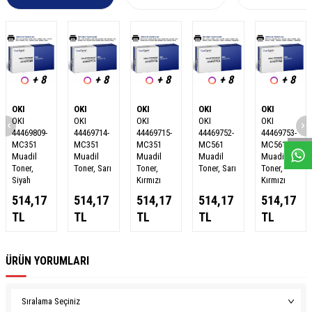
+ 8
+ 8
+ 8
+ 8
+ 8
W
h
a
s
a
p
p
D
e
s
e
H
a
t
t
OKI
OKI
OKI
OKI
OKI
OKI
OKI
OKI
OKI
OKI
44469809-
44469714-
44469715-
44469752-
44469753-
MC351
MC351
MC351
MC561
MC561
Muadil
Muadil
Muadil
Muadil
Muadil
Toner,
Toner, Sarı
Toner,
Toner, Sarı
Toner,
Siyah
Kırmızı
Kırmızı
514,17
514,17
514,17
514,17
514,17
TL
TL
TL
TL
TL
ÜRÜN YORUMLARI