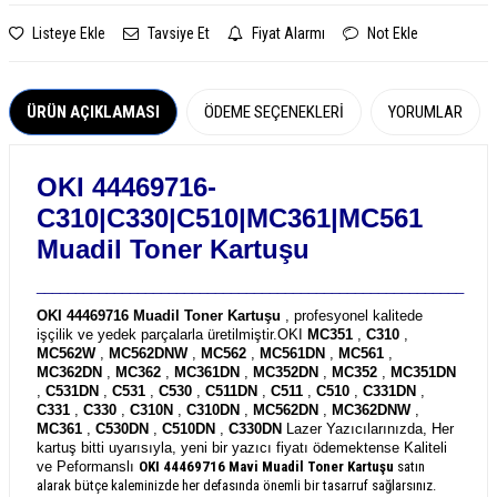
Listeye Ekle
Tavsiye Et
Fiyat Alarmı
Not Ekle
ÜRÜN AÇIKLAMASI
ÖDEME SEÇENEKLERI
YORUMLAR
OKI 44469716-
C310|C330|C510|MC361|MC561
Muadil Toner Kartuşu
_______________________________________________________
OKI 44469716 Muadil Toner Kartuşu
, profesyonel kalitede
işçilik ve yedek parçalarla üretilmiştir.
OKI
MC351
,
C310
,
MC562W
,
MC562DNW
,
MC562
,
MC561DN
,
MC561
,
MC362DN
,
MC362
,
MC361DN
,
MC352DN
,
MC352
,
MC351DN
,
C531DN
,
C531
,
C530
,
C511DN
,
C511
,
C510
,
C331DN
,
C331
,
C330
,
C310N
,
C310DN
,
MC562DN
,
MC362DNW
,
MC361
,
C530DN
,
C510DN
,
C330DN
Lazer Yazıcılarınızda, Her
kartuş bitti uyarısıyla, yeni bir yazıcı fiyatı ödemektense Kaliteli
ve Peformanslı
OKI 44469716
Mavi Muadil Toner Kartuşu
satın
alarak bütçe kaleminizde her defasında önemli bir tasarruf sağlarsınız.