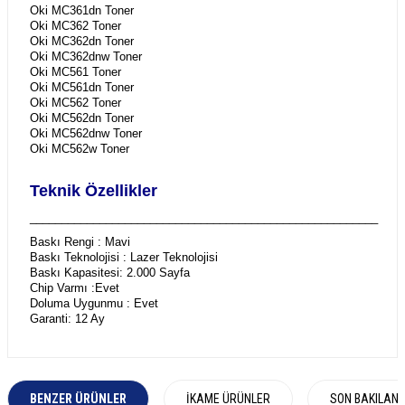
Oki MC361dn Toner
Oki MC362 Toner
Oki MC362dn Toner
Oki MC362dnw Toner
Oki MC561 Toner
Oki MC561dn Toner
Oki MC562 Toner
Oki MC562dn Toner
Oki MC562dnw Toner
Oki MC562w Toner
Teknik Özellikler
_______________________________________________________
Baskı Rengi : Mavi
Baskı Teknolojisi : Lazer Teknolojisi
Baskı Kapasitesi: 2.000 Sayfa
Chip Varmı :Evet
Doluma Uygunmu : Evet
Garanti: 12 Ay
BENZER ÜRÜNLER
İKAME ÜRÜNLER
SON BAKILAN