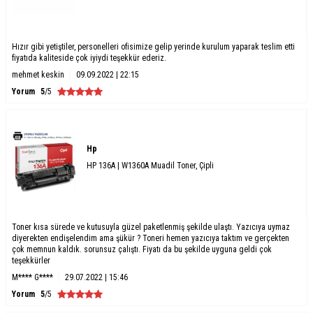
Hızır gibi yetiştiler, personelleri ofisimize gelip yerinde kurulum yaparak teslim etti
fiyatıda kaliteside çok iyiydi teşekkür ederiz.
mehmet keskin
09.09.2022 | 22:15
Yorum
5
/5
Hp
HP 136A | W1360A Muadil Toner, Çipli
Toner kısa sürede ve kutusuyla güzel paketlenmiş şekilde ulaştı. Yazıcıya uymaz
diyerekten endişelendim ama şükür ? Toneri hemen yazıcıya taktım ve gerçekten
çok memnun kaldık. sorunsuz çalıştı. Fiyatı da bu şekilde uyguna geldi çok
teşekkürler
M**** G****
29.07.2022 | 15:46
Yorum
5
/5