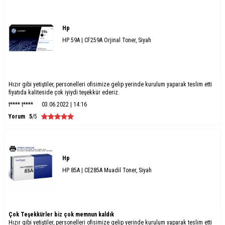
Hp
HP 59A | CF259A Orjinal Toner, Siyah
Hızır gibi yetiştiler, personelleri ofisimize gelip yerinde kurulum yaparak teslim etti
fiyatıda kaliteside çok iyiydi teşekkür ederiz.
t**** t****
03.06.2022 | 14:16
Yorum
5
/5
Hp
HP 85A | CE285A Muadil Toner, Siyah
Çok Teşekkürler biz çok memnun kaldık
Hızır gibi yetiştiler, personelleri ofisimize gelip yerinde kurulum yaparak teslim etti