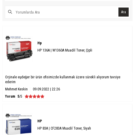
Ara
Hp
HP 136A | W1360A Muadil Toner, Çipli
Orjinale eşdeğer bir ürün ofisimizde kullanmak üzere sürekli alıyorum tavsiye
ederim
Mehmet Keskin
09.09.2022 | 22:26
Yorum
5
/5
HP
HP 83A | CF283A Muadil Toner, Siyah