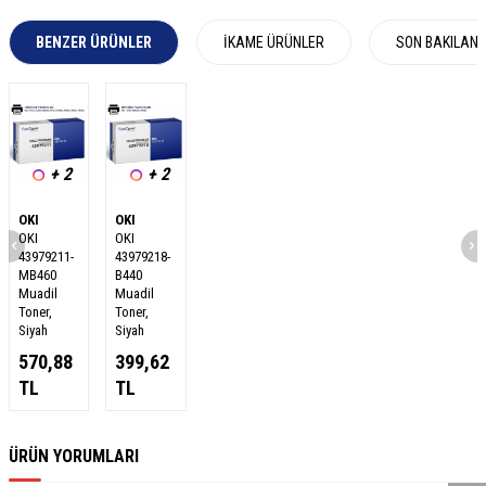
BENZER ÜRÜNLER
İKAME ÜRÜNLER
SON BAKILAN
+ 2
+ 2
OKI
OKI
OKI
OKI
43979211-
43979218-
MB460
B440
Muadil
Muadil
Toner,
Toner,
Siyah
Siyah
570,88
399,62
TL
TL
W
h
a
s
a
p
p
D
e
s
e
H
a
t
t
ÜRÜN YORUMLARI