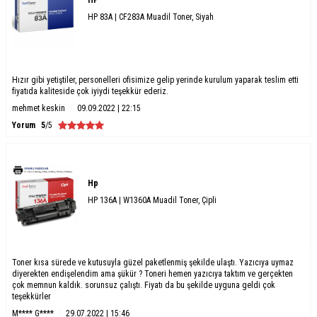
HP
HP 83A | CF283A Muadil Toner, Siyah
Hızır gibi yetiştiler, personelleri ofisimize gelip yerinde kurulum yaparak teslim etti
fiyatıda kaliteside çok iyiydi teşekkür ederiz.
mehmet keskin
09.09.2022 | 22:15
Yorum
5
/5
Hp
HP 136A | W1360A Muadil Toner, Çipli
Toner kısa sürede ve kutusuyla güzel paketlenmiş şekilde ulaştı. Yazıcıya uymaz
diyerekten endişelendim ama şükür ? Toneri hemen yazıcıya taktım ve gerçekten
çok memnun kaldık. sorunsuz çalıştı. Fiyatı da bu şekilde uyguna geldi çok
teşekkürler
M**** G****
29.07.2022 | 15:46