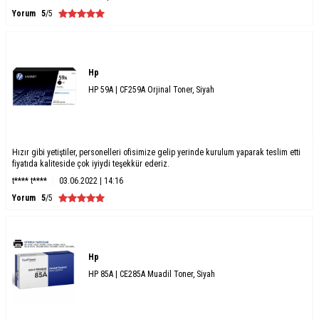
Yorum
5
/5
Hp
HP 59A | CF259A Orjinal Toner, Siyah
Hızır gibi yetiştiler, personelleri ofisimize gelip yerinde kurulum yaparak teslim etti
fiyatıda kaliteside çok iyiydi teşekkür ederiz.
t**** t****
03.06.2022 | 14:16
Yorum
5
/5
Hp
HP 85A | CE285A Muadil Toner, Siyah