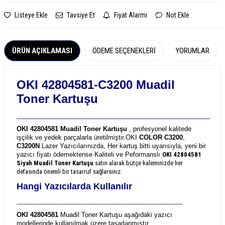
Listeye Ekle
Tavsiye Et
Fiyat Alarmı
Not Ekle
ÜRÜN AÇIKLAMASI
ÖDEME SEÇENEKLERI
YORUMLAR
OKI 42804581-C3200 Muadil
Toner Kartuşu
_______________________________________________________
OKI 42804581 Muadil Toner Kartuşu
, profesyonel kalitede
işçilik ve yedek parçalarla üretilmiştir.
OKI
COLOR C3200
,
C3200N
Lazer Yazıcılarınızda, Her kartuş bitti uyarısıyla, yeni bir
yazıcı fiyatı ödemektense Kaliteli ve Peformanslı
OKI 42804581
Siyah Muadil Toner Kartuşu
satın alarak bütçe kaleminizde her
defasında önemli bir tasarruf sağlarsınız.
Hangi Yazıcılarda Kullanılır
_______________________________________________________
OKI 42804581
Muadil Toner Kartuşu aşağıdaki yazıcı
modellerinde kullanılmak üzere tasarlanmıştır.