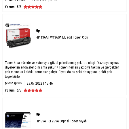
Yorum
5
/5
Hp
HP 136A | W1360A Muadil Toner, Çipli
Toner kısa sürede ve kutusuyla güzel paketlenmiş şekilde ulaştı. Yazıcıya uymaz
diyerekten endişelendim ama şükür ? Toneri hemen yazıcıya taktım ve gerçekten
çok memnun kaldık. sorunsuz çalıştı. Fiyatı da bu şekilde uyguna geldi çok
teşekkürler
M**** G****
29.07.2022 | 15:46
Yorum
5
/5
Hp
HP 59A | CF259A Orjinal Toner, Siyah