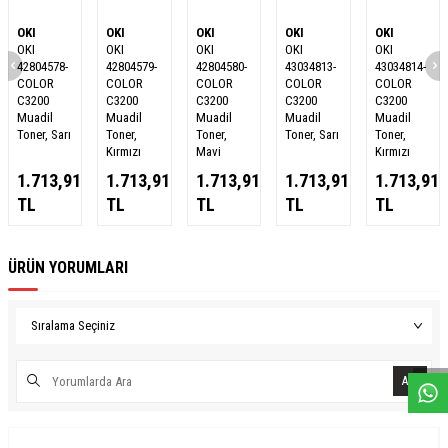
OKI
OKI
OKI
OKI
OKI
OKI
OKI
OKI
OKI
OKI
42804578-
42804579-
42804580-
43034813-
43034814-
COLOR
COLOR
COLOR
COLOR
COLOR
C3200
C3200
C3200
C3200
C3200
Muadil
Muadil
Muadil
Muadil
Muadil
Toner, Sarı
Toner,
Toner,
Toner, Sarı
Toner,
Kırmızı
Mavi
Kırmızı
1.713,91
1.713,91
1.713,91
1.713,91
1.713,91
TL
TL
TL
TL
TL
ÜRÜN YORUMLARI
W
h
a
s
a
p
p
D
e
s
e
H
a
t
t
Ara