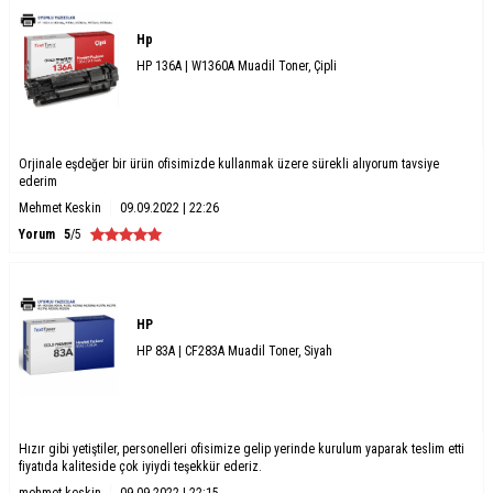
Hp
HP 136A | W1360A Muadil Toner, Çipli
Orjinale eşdeğer bir ürün ofisimizde kullanmak üzere sürekli alıyorum tavsiye
ederim
Mehmet Keskin
09.09.2022 | 22:26
Yorum
5
/5
HP
HP 83A | CF283A Muadil Toner, Siyah
Hızır gibi yetiştiler, personelleri ofisimize gelip yerinde kurulum yaparak teslim etti
fiyatıda kaliteside çok iyiydi teşekkür ederiz.
mehmet keskin
09.09.2022 | 22:15