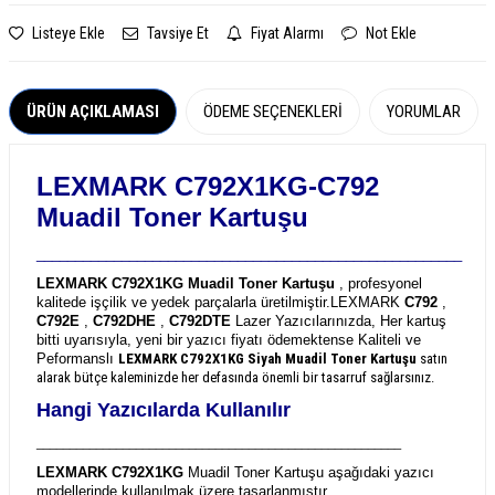
Listeye Ekle
Tavsiye Et
Fiyat Alarmı
Not Ekle
ÜRÜN AÇIKLAMASI
ÖDEME SEÇENEKLERI
YORUMLAR
LEXMARK C792X1KG-C792
Muadil Toner Kartuşu
_______________________________________________________
LEXMARK C792X1KG Muadil Toner Kartuşu
, profesyonel
kalitede işçilik ve yedek parçalarla üretilmiştir.
LEXMARK
C792
,
C792E
,
C792DHE
,
C792DTE
Lazer Yazıcılarınızda, Her kartuş
bitti uyarısıyla, yeni bir yazıcı fiyatı ödemektense Kaliteli ve
Peformanslı
LEXMARK C792X1KG
Siyah Muadil Toner Kartuşu
satın
alarak bütçe kaleminizde her defasında önemli bir tasarruf sağlarsınız.
Hangi Yazıcılarda Kullanılır
_______________________________________________________
LEXMARK C792X1KG
Muadil Toner Kartuşu aşağıdaki yazıcı
modellerinde kullanılmak üzere tasarlanmıştır.