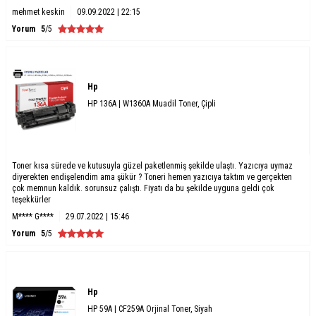
mehmet keskin
09.09.2022 | 22:15
Yorum
5
/5
Hp
HP 136A | W1360A Muadil Toner, Çipli
Toner kısa sürede ve kutusuyla güzel paketlenmiş şekilde ulaştı. Yazıcıya uymaz
diyerekten endişelendim ama şükür ? Toneri hemen yazıcıya taktım ve gerçekten
çok memnun kaldık. sorunsuz çalıştı. Fiyatı da bu şekilde uyguna geldi çok
teşekkürler
M**** G****
29.07.2022 | 15:46
Yorum
5
/5
Hp
HP 59A | CF259A Orjinal Toner, Siyah