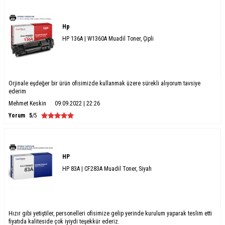
Hp
HP 136A | W1360A Muadil Toner, Çipli
Orjinale eşdeğer bir ürün ofisimizde kullanmak üzere sürekli alıyorum tavsiye
ederim
Mehmet Keskin
09.09.2022 | 22:26
Yorum
5
/5
HP
HP 83A | CF283A Muadil Toner, Siyah
Hızır gibi yetiştiler, personelleri ofisimize gelip yerinde kurulum yaparak teslim etti
fiyatıda kaliteside çok iyiydi teşekkür ederiz.