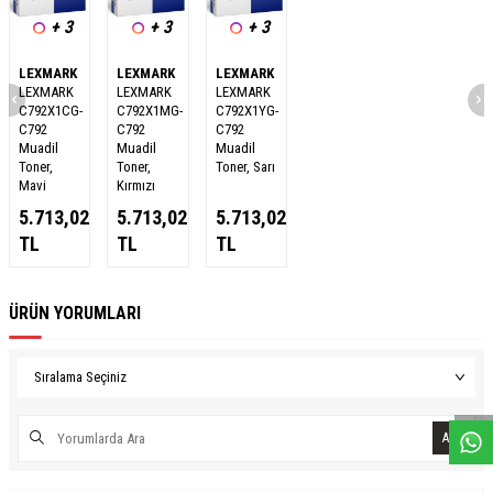
+ 3
+ 3
+ 3
LEXMARK
LEXMARK
LEXMARK
LEXMARK
LEXMARK
LEXMARK
C792X1CG-
C792X1MG-
C792X1YG-
C792
C792
C792
Muadil
Muadil
Muadil
Toner,
Toner,
Toner, Sarı
Mavi
Kırmızı
5.713,02
5.713,02
5.713,02
TL
TL
TL
ÜRÜN YORUMLARI
W
h
a
s
a
p
p
D
e
s
e
H
a
t
t
Ara