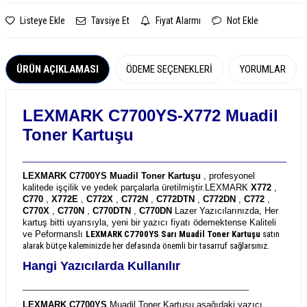
Listeye Ekle
Tavsiye Et
Fiyat Alarmı
Not Ekle
ÜRÜN AÇIKLAMASI
ÖDEME SEÇENEKLERI
YORUMLAR
LEXMARK C7700YS-X772 Muadil
Toner Kartuşu
_______________________________________________________
LEXMARK C7700YS Muadil Toner Kartuşu
, profesyonel
kalitede işçilik ve yedek parçalarla üretilmiştir.
LEXMARK
X772
,
C770
,
X772E
,
C772X
,
C772N
,
C772DTN
,
C772DN
,
C772
,
C770X
,
C770N
,
C770DTN
,
C770DN
Lazer Yazıcılarınızda, Her
kartuş bitti uyarısıyla, yeni bir yazıcı fiyatı ödemektense Kaliteli
ve Peformanslı
LEXMARK C7700YS
Sarı Muadil Toner Kartuşu
satın
alarak bütçe kaleminizde her defasında önemli bir tasarruf sağlarsınız.
Hangi Yazıcılarda Kullanılır
_______________________________________________________
LEXMARK C7700YS
Muadil Toner Kartuşu aşağıdaki yazıcı