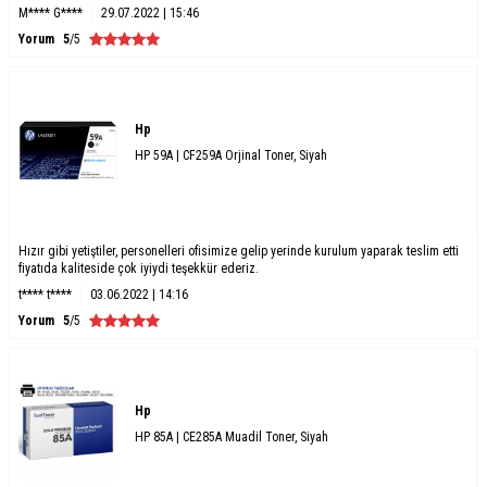
M**** G****
29.07.2022 | 15:46
Yorum
5
/5
Hp
HP 59A | CF259A Orjinal Toner, Siyah
Hızır gibi yetiştiler, personelleri ofisimize gelip yerinde kurulum yaparak teslim etti
fiyatıda kaliteside çok iyiydi teşekkür ederiz.
t**** t****
03.06.2022 | 14:16
Yorum
5
/5
Hp
HP 85A | CE285A Muadil Toner, Siyah