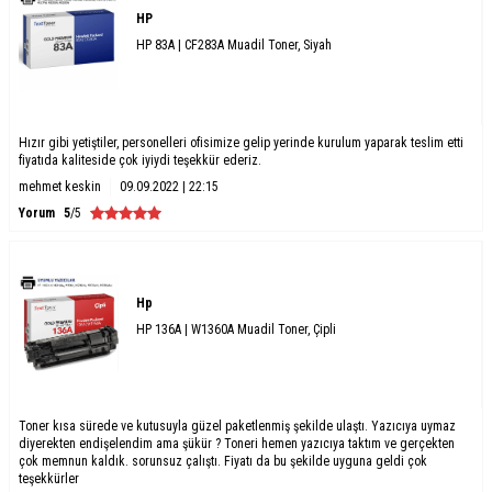
HP
HP 83A | CF283A Muadil Toner, Siyah
Hızır gibi yetiştiler, personelleri ofisimize gelip yerinde kurulum yaparak teslim etti
fiyatıda kaliteside çok iyiydi teşekkür ederiz.
mehmet keskin
09.09.2022 | 22:15
Yorum
5
/5
Hp
HP 136A | W1360A Muadil Toner, Çipli
Toner kısa sürede ve kutusuyla güzel paketlenmiş şekilde ulaştı. Yazıcıya uymaz
diyerekten endişelendim ama şükür ? Toneri hemen yazıcıya taktım ve gerçekten
çok memnun kaldık. sorunsuz çalıştı. Fiyatı da bu şekilde uyguna geldi çok
teşekkürler