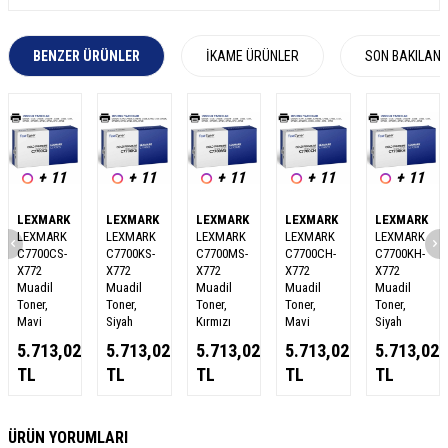
BENZER ÜRÜNLER
İKAME ÜRÜNLER
SON BAKILAN
+ 11
+ 11
+ 11
+ 11
+ 11
LEXMARK
LEXMARK
LEXMARK
LEXMARK
LEXMARK
LEXMARK
LEXMARK
LEXMARK
LEXMARK
LEXMARK
C7700CS-
C7700KS-
C7700MS-
C7700CH-
C7700KH-
X772
X772
X772
X772
X772
Muadil
Muadil
Muadil
Muadil
Muadil
Toner,
Toner,
Toner,
Toner,
Toner,
Mavi
Siyah
Kırmızı
Mavi
Siyah
5.713,02
5.713,02
5.713,02
5.713,02
5.713,02
TL
TL
TL
TL
TL
W
h
a
s
a
p
p
D
e
s
e
H
a
t
t
ÜRÜN YORUMLARI