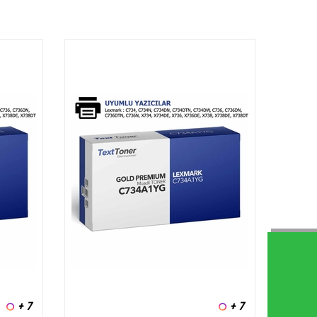
+ 7
+ 7