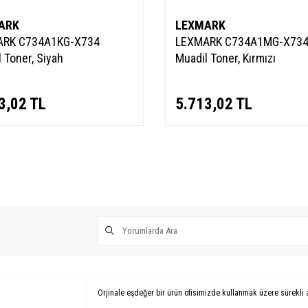
ARK
LEXMARK
ARK C734A1KG-X734
LEXMARK C734A1MG-X73
 Toner, Siyah
Muadil Toner, Kırmızı
3,02
TL
5.713,02
TL
Orjinale eşdeğer bir ürün ofisimizde kullanmak üzere sürekli 