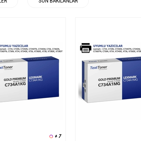
LER
SON BAKILANLAR
+ 7