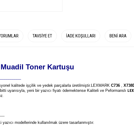
YORUMLAR
TAVSIYE ET
İADE KOŞULLARI
BENI ARA
uadil Toner Kartuşu
__________
syonel kalitede işçilik ve yedek parçalarla üretilmiştir.
LEXMARK
C736
,
X738
bitti uyarısıyla, yeni bir yazıcı fiyatı ödemektense Kaliteli ve Peformanslı
LEX
ız.
___
 yazıcı modellerinde kullanılmak üzere tasarlanmıştır.