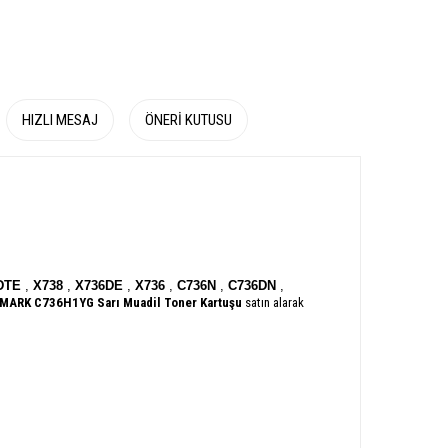
HIZLI MESAJ
ÖNERI KUTUSU
DTE
,
X738
,
X736DE
,
X736
,
C736N
,
C736DN
,
MARK C736H1YG
Sarı Muadil Toner Kartuşu
satın alarak