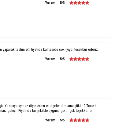
Yorum
5
/5
um yaparak teslim etti fiyatıda kaliteside çok iyiydi teşekkür ederiz.
Yorum
5
/5
ştı. Yazıcıya uymaz diyerekten endişelendim ama şükür ? Toneri
uz çalıştı. Fiyatı da bu şekilde uyguna geldi çok teşekkürler
Yorum
5
/5