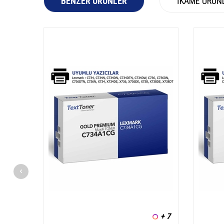
BENZER ÜRÜNLER
İKAME ÜRÜN
+ 7