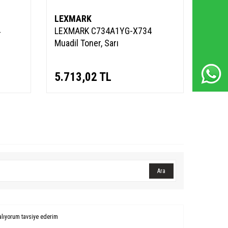
Whatsapp Destek Hattı
LEXMARK
LEX
4
LEXMARK C734A1YG-X734
LEXM
Muadil Toner, Sarı
Muadi
5.713,02
TL
5.7
Ara
alıyorum tavsiye ederim