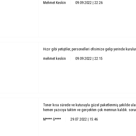
Mehmet Keskin
09.09.2022 | 22:26
Hızır gibi yetiştiler, personelleri ofisimize gelip yerinde kurul
mehmet keskin
09.09.2022 | 22:15
Toner kısa sürede ve kutusuyla güzel paketlenmiş şekilde ula
hemen yazıcıya taktım ve gerçekten çok memnun kaldık. soruns
M**** G****
29.07.2022 | 15:46