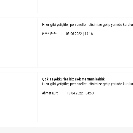
Hızır gibi yetiştiler, personelleri ofisimize gelip yerinde kurul
t**** t****
03.06.2022 | 14:16
Çok Teşekkürler biz çok memnun kaldık
Hızır gibi yetiştiler, personelleri ofisimize gelip yerinde kurul
Ahmet Kurt
18.04.2022 | 04:50