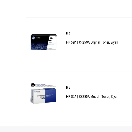
Hp
HP 59A | CF259A Orjinal Toner, Siyah
Hp
HP 85A | CE285A Muadil Toner, Siyah