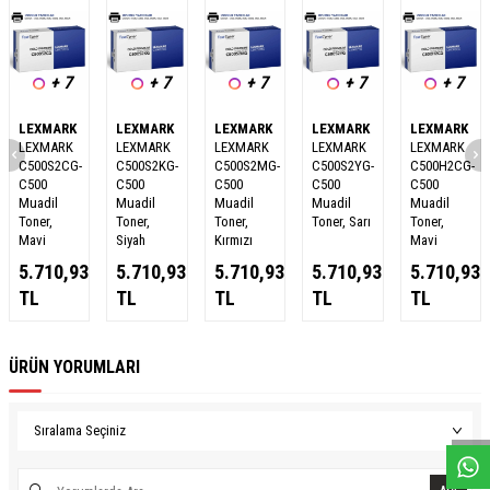
+ 7
+ 7
+ 7
+ 7
+ 7
LEXMARK
LEXMARK
LEXMARK
LEXMARK
LEXMARK
LEXMARK
LEXMARK
LEXMARK
LEXMARK
LEXMARK
C500S2CG-
C500S2KG-
C500S2MG-
C500S2YG-
C500H2CG-
C500
C500
C500
C500
C500
Muadil
Muadil
Muadil
Muadil
Muadil
Toner,
Toner,
Toner,
Toner, Sarı
Toner,
Mavi
Siyah
Kırmızı
Mavi
5.710,93
5.710,93
5.710,93
5.710,93
5.710,93
TL
TL
TL
TL
TL
ÜRÜN YORUMLARI
W
h
a
s
a
p
p
D
e
s
e
H
a
t
t