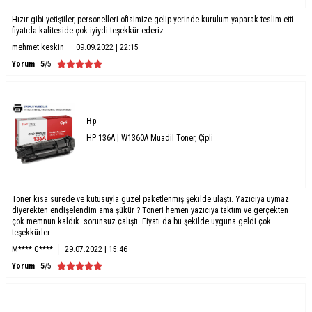
Hızır gibi yetiştiler, personelleri ofisimize gelip yerinde kurulum yaparak teslim etti
fiyatıda kaliteside çok iyiydi teşekkür ederiz.
mehmet keskin
09.09.2022 | 22:15
Yorum
5
/5
Hp
HP 136A | W1360A Muadil Toner, Çipli
Toner kısa sürede ve kutusuyla güzel paketlenmiş şekilde ulaştı. Yazıcıya uymaz
diyerekten endişelendim ama şükür ? Toneri hemen yazıcıya taktım ve gerçekten
çok memnun kaldık. sorunsuz çalıştı. Fiyatı da bu şekilde uyguna geldi çok
teşekkürler
M**** G****
29.07.2022 | 15:46
Yorum
5
/5