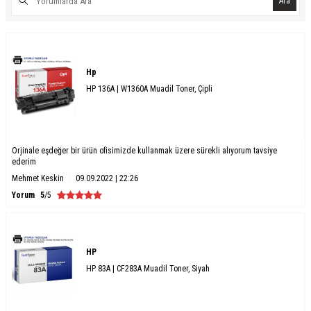
Ara
Hp
HP 136A | W1360A Muadil Toner, Çipli
Orjinale eşdeğer bir ürün ofisimizde kullanmak üzere sürekli alıyorum tavsiye
ederim
Mehmet Keskin
09.09.2022 | 22:26
Yorum
5
/5
HP
HP 83A | CF283A Muadil Toner, Siyah