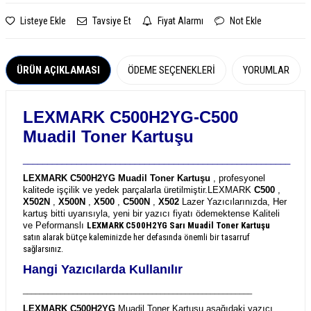
Listeye Ekle
Tavsiye Et
Fiyat Alarmı
Not Ekle
ÜRÜN AÇIKLAMASI
ÖDEME SEÇENEKLERI
YORUMLAR
LEXMARK C500H2YG-C500
Muadil Toner Kartuşu
_______________________________________________________
LEXMARK C500H2YG Muadil Toner Kartuşu
, profesyonel
kalitede işçilik ve yedek parçalarla üretilmiştir.
LEXMARK
C500
,
X502N
,
X500N
,
X500
,
C500N
,
X502
Lazer Yazıcılarınızda, Her
kartuş bitti uyarısıyla, yeni bir yazıcı fiyatı ödemektense Kaliteli
ve Peformanslı
LEXMARK C500H2YG
Sarı Muadil Toner Kartuşu
satın alarak bütçe kaleminizde her defasında önemli bir tasarruf
sağlarsınız.
Hangi Yazıcılarda Kullanılır
_______________________________________________________
LEXMARK C500H2YG
Muadil Toner Kartuşu aşağıdaki yazıcı