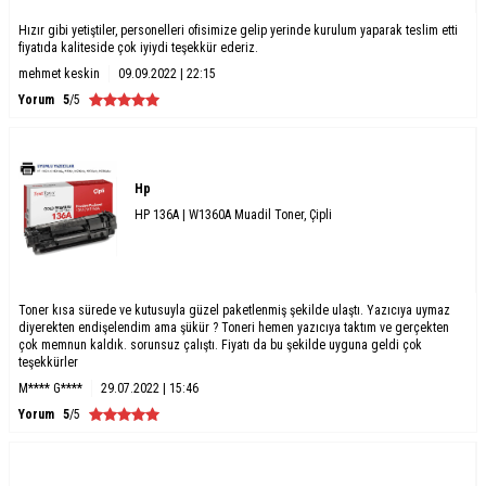
Hızır gibi yetiştiler, personelleri ofisimize gelip yerinde kurulum yaparak teslim etti
fiyatıda kaliteside çok iyiydi teşekkür ederiz.
mehmet keskin
09.09.2022 | 22:15
Yorum
5
/5
Hp
HP 136A | W1360A Muadil Toner, Çipli
Toner kısa sürede ve kutusuyla güzel paketlenmiş şekilde ulaştı. Yazıcıya uymaz
diyerekten endişelendim ama şükür ? Toneri hemen yazıcıya taktım ve gerçekten
çok memnun kaldık. sorunsuz çalıştı. Fiyatı da bu şekilde uyguna geldi çok
teşekkürler
M**** G****
29.07.2022 | 15:46
Yorum
5
/5