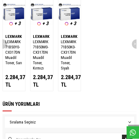
+ 3
+ 3
+ 3
LEXMARK
LEXMARK
LEXMARK
LEXMARK
LEXMARK
LEXMARK
71B50Y0-
71B50M0-
71B50K0-
CX317DN
CX317DN
CX317DN
Muadil
Muadil
Muadil
Toner, Sarı
Toner,
Toner,
Kırmızı
Siyah
2.284,37
2.284,37
2.284,37
TL
TL
TL
ÜRÜN YORUMLARI
W
h
a
s
a
p
p
D
e
s
e
H
a
t
t