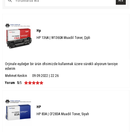
Ara
Hp
HP 136A | W1360A Muadil Toner, Çipli
Orjinale eşdeğer bir ürün ofisimizde kullanmak üzere sürekli alıyorum tavsiye
ederim
Mehmet Keskin
09.09.2022 | 22:26
Yorum
5
/5
HP
HP 83A | CF283A Muadil Toner, Siyah