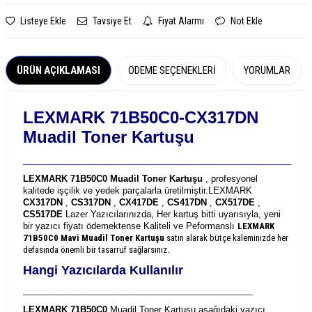
Listeye Ekle
Tavsiye Et
Fiyat Alarmı
Not Ekle
ÜRÜN AÇIKLAMASI
ÖDEME SEÇENEKLERI
YORUMLAR
LEXMARK 71B50C0-CX317DN
Muadil Toner Kartuşu
_______________________________________________________
LEXMARK 71B50C0 Muadil Toner Kartuşu
, profesyonel
kalitede işçilik ve yedek parçalarla üretilmiştir.
LEXMARK
CX317DN
,
CS317DN
,
CX417DE
,
CS417DN
,
CX517DE
,
CS517DE
Lazer Yazıcılarınızda, Her kartuş bitti uyarısıyla, yeni
bir yazıcı fiyatı ödemektense Kaliteli ve Peformanslı
LEXMARK
71B50C0
Mavi Muadil Toner Kartuşu
satın alarak bütçe kaleminizde her
defasında önemli bir tasarruf sağlarsınız.
Hangi Yazıcılarda Kullanılır
_______________________________________________________
LEXMARK 71B50C0
Muadil Toner Kartuşu aşağıdaki yazıcı