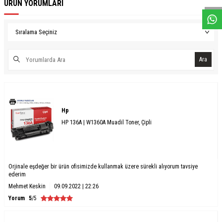
ÜRÜN YORUMLARI
Ara
Hp
HP 136A | W1360A Muadil Toner, Çipli
Orjinale eşdeğer bir ürün ofisimizde kullanmak üzere sürekli alıyorum tavsiye
ederim
Mehmet Keskin
09.09.2022 | 22:26
Yorum
5
/5