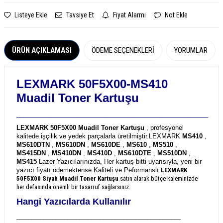
Listeye Ekle
Tavsiye Et
Fiyat Alarmı
Not Ekle
ÜRÜN AÇIKLAMASI
ÖDEME SEÇENEKLERI
YORUMLAR
LEXMARK 50F5X00-MS410
Muadil Toner Kartuşu
_______________________________________________________
LEXMARK 50F5X00 Muadil Toner Kartuşu
, profesyonel
kalitede işçilik ve yedek parçalarla üretilmiştir.
LEXMARK
MS410
,
MS610DTN
,
MS610DN
,
MS610DE
,
MS610
,
MS510
,
MS415DN
,
MS410DN
,
MS410D
,
MS610DTE
,
MS510DN
,
MS415
Lazer Yazıcılarınızda, Her kartuş bitti uyarısıyla, yeni bir
yazıcı fiyatı ödemektense Kaliteli ve Peformanslı
LEXMARK
50F5X00
Siyah Muadil Toner Kartuşu
satın alarak bütçe kaleminizde
her defasında önemli bir tasarruf sağlarsınız.
Hangi Yazıcılarda Kullanılır
_______________________________________________________