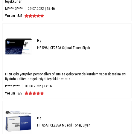
teşekkürler
M**** G****
29.07.2022 | 15:46
Yorum
5
/5
Hp
HP 59A | CF259A Orjinal Toner, Siyah
Hızır gibi yetiştiler, personelleri ofisimize gelip yerinde kurulum yaparak teslim etti
fiyatıda kaliteside çok iyiydi teşekkür ederiz.
t**** t****
03.06.2022 | 14:16
Yorum
5
/5
Hp
HP 85A | CE285A Muadil Toner, Siyah