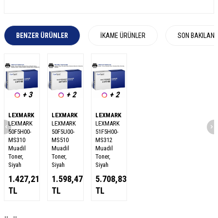
BENZER ÜRÜNLER
İKAME ÜRÜNLER
SON BAKILAN
+ 3
+ 2
+ 2
LEXMARK
LEXMARK
LEXMARK
LEXMARK
LEXMARK
LEXMARK
50F5H00-
50F5U00-
51F5H00-
MS310
MS510
MS312
Muadil
Muadil
Muadil
Toner,
Toner,
Toner,
Siyah
Siyah
Siyah
1.427,21
1.598,47
5.708,83
TL
TL
TL
W
h
a
s
a
p
p
D
e
s
e
H
a
t
t