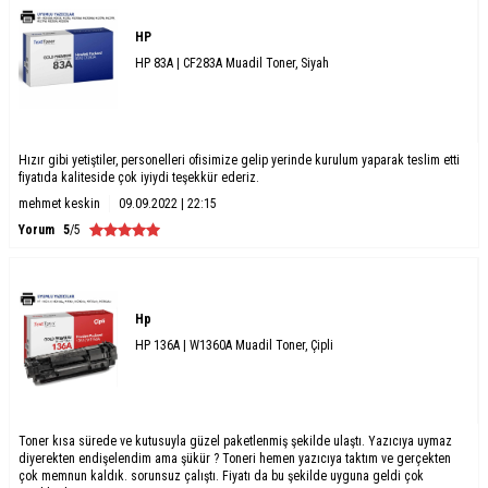
HP
HP 83A | CF283A Muadil Toner, Siyah
Hızır gibi yetiştiler, personelleri ofisimize gelip yerinde kurulum yaparak teslim etti
fiyatıda kaliteside çok iyiydi teşekkür ederiz.
mehmet keskin
09.09.2022 | 22:15
Yorum
5
/5
Hp
HP 136A | W1360A Muadil Toner, Çipli
Toner kısa sürede ve kutusuyla güzel paketlenmiş şekilde ulaştı. Yazıcıya uymaz
diyerekten endişelendim ama şükür ? Toneri hemen yazıcıya taktım ve gerçekten
çok memnun kaldık. sorunsuz çalıştı. Fiyatı da bu şekilde uyguna geldi çok