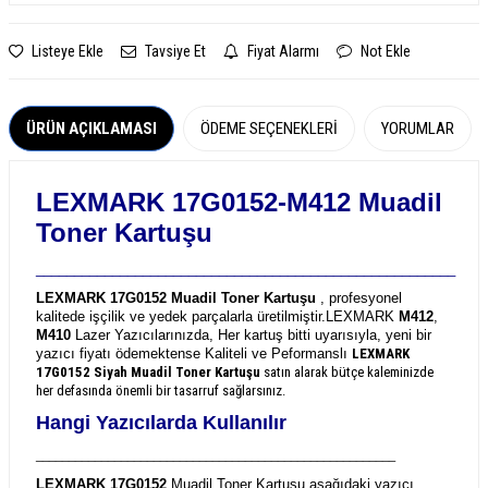
Listeye Ekle
Tavsiye Et
Fiyat Alarmı
Not Ekle
ÜRÜN AÇIKLAMASI
ÖDEME SEÇENEKLERI
YORUMLAR
LEXMARK 17G0152-M412 Muadil
Toner Kartuşu
_______________________________________________________
LEXMARK 17G0152 Muadil Toner Kartuşu
, profesyonel
kalitede işçilik ve yedek parçalarla üretilmiştir.
LEXMARK
M412
,
M410
Lazer Yazıcılarınızda, Her kartuş bitti uyarısıyla, yeni bir
yazıcı fiyatı ödemektense Kaliteli ve Peformanslı
LEXMARK
17G0152
Siyah Muadil Toner Kartuşu
satın alarak bütçe kaleminizde
her defasında önemli bir tasarruf sağlarsınız.
Hangi Yazıcılarda Kullanılır
_______________________________________________________
LEXMARK 17G0152
Muadil Toner Kartuşu aşağıdaki yazıcı