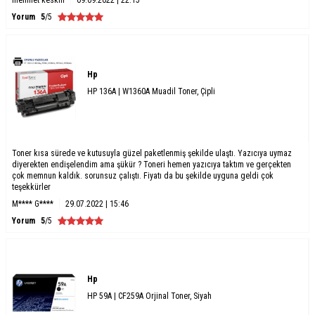
Yorum
5
/5
Hp
HP 136A | W1360A Muadil Toner, Çipli
Toner kısa sürede ve kutusuyla güzel paketlenmiş şekilde ulaştı. Yazıcıya uymaz
diyerekten endişelendim ama şükür ? Toneri hemen yazıcıya taktım ve gerçekten
çok memnun kaldık. sorunsuz çalıştı. Fiyatı da bu şekilde uyguna geldi çok
teşekkürler
M**** G****
29.07.2022 | 15:46
Yorum
5
/5
Hp
HP 59A | CF259A Orjinal Toner, Siyah