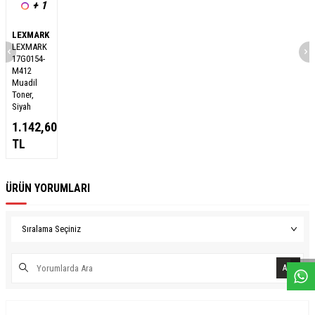
+ 1
LEXMARK
LEXMARK
17G0154-
M412
Muadil
Toner,
Siyah
1.142,60
TL
ÜRÜN YORUMLARI
W
h
a
s
a
p
p
D
e
s
e
H
a
t
t
Ara