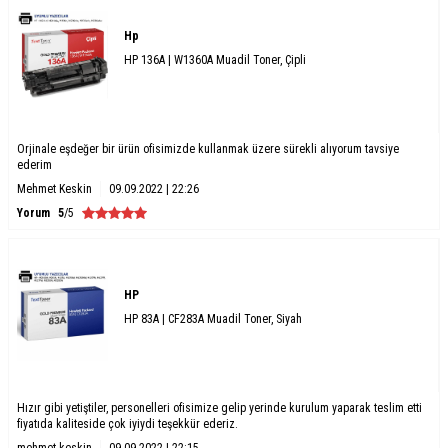
Hp
HP 136A | W1360A Muadil Toner, Çipli
Orjinale eşdeğer bir ürün ofisimizde kullanmak üzere sürekli alıyorum tavsiye
ederim
Mehmet Keskin
09.09.2022 | 22:26
Yorum
5
/5
HP
HP 83A | CF283A Muadil Toner, Siyah
Hızır gibi yetiştiler, personelleri ofisimize gelip yerinde kurulum yaparak teslim etti
fiyatıda kaliteside çok iyiydi teşekkür ederiz.
mehmet keskin
09.09.2022 | 22:15