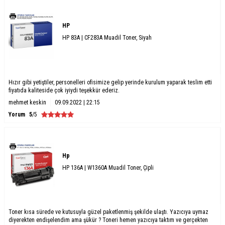
HP
HP 83A | CF283A Muadil Toner, Siyah
Hızır gibi yetiştiler, personelleri ofisimize gelip yerinde kurulum yaparak teslim etti
fiyatıda kaliteside çok iyiydi teşekkür ederiz.
mehmet keskin
09.09.2022 | 22:15
Yorum
5
/5
Hp
HP 136A | W1360A Muadil Toner, Çipli
Toner kısa sürede ve kutusuyla güzel paketlenmiş şekilde ulaştı. Yazıcıya uymaz
diyerekten endişelendim ama şükür ? Toneri hemen yazıcıya taktım ve gerçekten