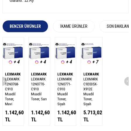
Garanti: 12 Ay
BENZER ÜRÜNLER
İKAME ÜRÜNLER
SON BAKILAN
+ 4
+ 4
+ 4
+ 7
LEXMARK
LEXMARK
LEXMARK
LEXMARK
LEXMARK
LEXMARK
LEXMARK
LEXMARK
12N0768-
12N0770-
12N0771-
C92035X-
C910
C910
C910
X912E
Muadil
Muadil
Muadil
Muadil
Toner,
Toner, Sarı
Toner,
Toner,
Mavi
Siyah
Siyah
1.142,60
1.142,60
1.142,60
5.713,02
TL
TL
TL
TL
W
h
a
s
a
p
p
D
e
s
e
H
a
t
t