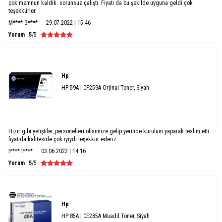
çok memnun kaldık. sorunsuz çalıştı. Fiyatı da bu şekilde uyguna geldi çok
teşekkürler
M**** G****
29.07.2022 | 15:46
Yorum
5
/5
Hp
HP 59A | CF259A Orjinal Toner, Siyah
Hızır gibi yetiştiler, personelleri ofisimize gelip yerinde kurulum yaparak teslim etti
fiyatıda kaliteside çok iyiydi teşekkür ederiz.
t**** t****
03.06.2022 | 14:16
Yorum
5
/5
Hp
HP 85A | CE285A Muadil Toner, Siyah