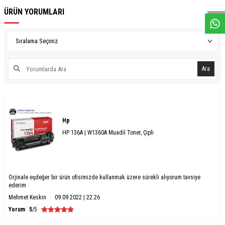
ÜRÜN YORUMLARI
Ara
Hp
HP 136A | W1360A Muadil Toner, Çipli
Orjinale eşdeğer bir ürün ofisimizde kullanmak üzere sürekli alıyorum tavsiye
ederim
Mehmet Keskin
09.09.2022 | 22:26
Yorum
5
/5