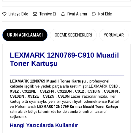
Listeye Ekle
Tavsiye Et
Fiyat Alarmı
Not Ekle
ÜRÜN AÇIKLAMASI
ÖDEME SEÇENEKLERI
YORUMLAR
LEXMARK 12N0769-C910 Muadil
Toner Kartuşu
_______________________________________________________
LEXMARK 12N0769 Muadil Toner Kartuşu
, profesyonel
kalitede işçilik ve yedek parçalarla üretilmiştir.
LEXMARK
C910
,
X912
,
C912NL
,
C912FN
,
C912DN
,
C912
,
C910IN
,
C910FN
,
C910DN
,
X912E
,
C912N
,
C910N
Lazer Yazıcılarınızda, Her
kartuş bitti uyarısıyla, yeni bir yazıcı fiyatı ödemektense Kaliteli
ve Peformanslı
LEXMARK 12N0769
Kırmızı Muadil Toner Kartuşu
satın alarak bütçe kaleminizde her defasında önemli bir tasarruf
sağlarsınız.
Hangi Yazıcılarda Kullanılır